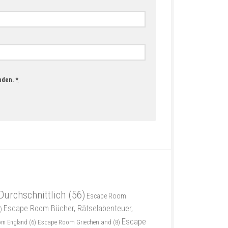
anden.
*
Durchschnittlich
(56)
Escape Room
Escape Room Bücher, Rätselabenteuer,
)
Escape
Escape Room Griechenland
(8)
om England
(6)