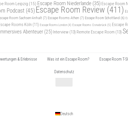
Escape Room Niederlande
(35)
pe Room Leipzig
(15)
Escape Room N
Escape Room Review
(411)
om Podcast
(45)
E
scape Room Sachsen-Anhalt
(7)
Escape Rooms Athen
(7)
Escape Room Schottland
(6)
E
Escape Rooms Köln
(11)
Escape R
Escape Rooms Osnabrück
(5)
Escape Rooms London
(4)
S
Immersives Abenteuer
(25)
Interview
(13)
Remote Escape Room
(13)
wertungen & Erlebnisse
Was ist ein Escape Room?
Escape Room T-Sh
Datenschutz
Deutsch