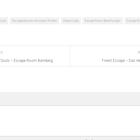
 Grab
Die Legende vom herzlosen Piraten
Dream Labs
Escape Room Bewertungen
Escape R
RAG
N
g Souls – Escape Room Bamberg
Finest Escape – Das H