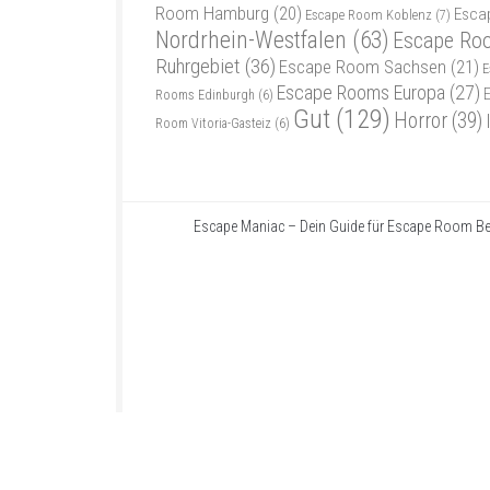
Room Hamburg
(20)
Esca
Escape Room Koblenz
(7)
Nordrhein-Westfalen
(63)
Escape Ro
Ruhrgebiet
(36)
Escape Room Sachsen
(21)
E
Escape Rooms Europa
(27)
Rooms Edinburgh
(6)
Gut
(129)
Horror
(39)
Room Vitoria-Gasteiz
(6)
Escape Maniac – Dein Guide für Escape Room Be
Escape Maniac © 2026. Alle Rechte vorbehalten.
Powered by
- Entworfen mit dem
Zu Hueman Pro wechseln