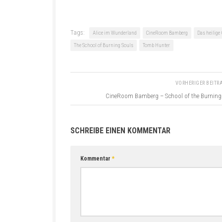
Tags:
Alice im Wunderland
CineRoom Bamberg
Das heilige
The School of Burning Souls
Tomb Hunter
VORHERIGER BEIT
CineRoom Bamberg – School of the Burnin
SCHREIBE EINEN KOMMENTAR
Kommentar
*