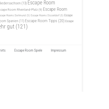
Escape Room
iedersachsen
(13)
Escape Room
scape Room Rheinland-Pfalz
(9)
scape Rooms Dortmund
(5)
Escape Rooms Düsseldorf
(5)
Escape
Escape Room Tipps
(20)
oom Spanien
(11)
Escape
ehr gut
(121)
irts
Escape Room Spiele
Impressum