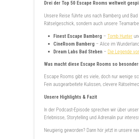
Drei der Top 50 Escape Rooms weltweit gespi
Unsere Reise führte uns nach Bamberg und Bad S
Rätselgeschick, sondern auch unsere Teamarbeit
Finest Escape Bamberg
–
Tomb Hunter
und
CineRoom Bamberg
– Alice im Wunderlan
Dream Labs Bad Steben
–
Die Legende vom
Was macht diese Escape Rooms so besonder
Escape Rooms gibt es viele, doch nur wenige scha
Fein ausgearbeitete Kulissen, clevere Rätselmec
Unsere Highlights & Fazit
In der Podcast-Episode sprechen wir über unser
Erlebnisse, Storytelling und Adrenalin pur intere
Neugierig geworden? Dann hör jetzt in unsere n