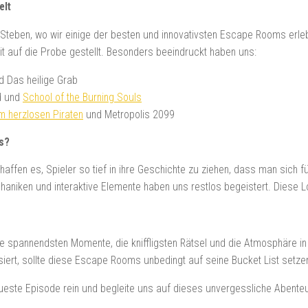
elt
teben, wo wir einige der besten und innovativsten Escape Rooms erlebt
 auf die Probe gestellt. Besonders beeindruckt haben uns:
 Das heilige Grab
d und
School of the Burning Souls
 herzlosen Piraten
und Metropolis 2099
s?
ffen es, Spieler so tief in ihre Geschichte zu ziehen, dass man sich f
haniken und interaktive Elemente haben uns restlos begeistert. Diese 
e spannendsten Momente, die kniffligsten Rätsel und die Atmosphäre i
ssiert, sollte diese Escape Rooms unbedingt auf seine Bucket List setze
eueste Episode rein und begleite uns auf dieses unvergessliche Abente