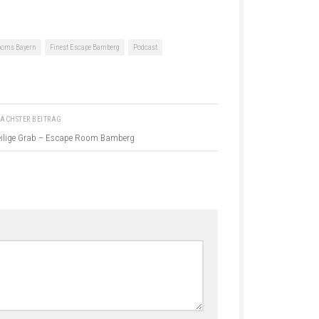
ooms Bayern
Finest Escape Bamberg
Podcast
ÄCHSTER BEITRAG
eilige Grab – Escape Room Bamberg