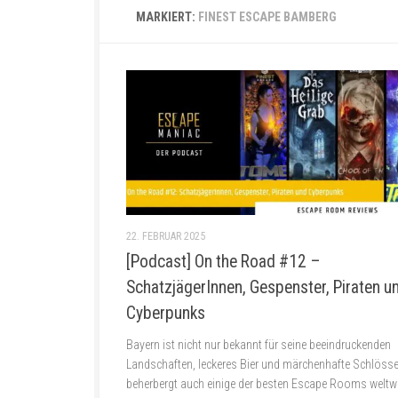
MARKIERT:
FINEST ESCAPE BAMBERG
22. FEBRUAR 2025
[Podcast] On the Road #12 –
SchatzjägerInnen, Gespenster, Piraten u
Cyberpunks
Bayern ist nicht nur bekannt für seine beeindruckenden
Landschaften, leckeres Bier und märchenhafte Schlösse
beherbergt auch einige der besten Escape Rooms weltwei