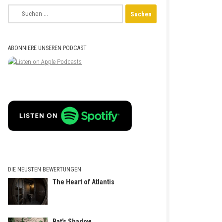
Suchen
nach:
ABONNIERE UNSEREN PODCAST
DIE NEUSTEN BEWERTUNGEN
The Heart of Atlantis
Bat's Shadow