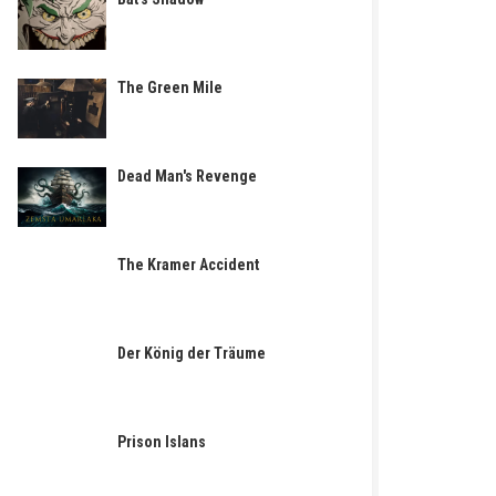
The Green Mile
Dead Man's Revenge
The Kramer Accident
Der König der Träume
Prison Islans