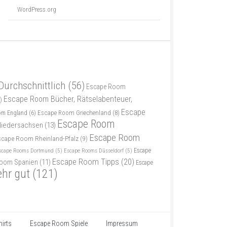
WordPress.org
Durchschnittlich
(56)
Escape Room
Escape Room Bücher, Rätselabenteuer,
)
Escape
Escape Room Griechenland
(8)
om England
(6)
Escape Room
iedersachsen
(13)
Escape Room
scape Room Rheinland-Pfalz
(9)
scape Rooms Dortmund
(5)
Escape Rooms Düsseldorf
(5)
Escape
Escape Room Tipps
(20)
oom Spanien
(11)
Escape
ehr gut
(121)
irts
Escape Room Spiele
Impressum