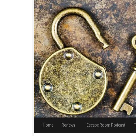
Unter dem Inhalt
Home
Reviews
Escape Room Podcast
T