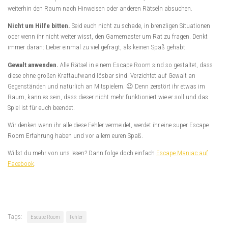
weiterhin den Raum nach Hinweisen oder anderen Rätseln absuchen.
Nicht um Hilfe bitten.
Seid euch nicht zu schade, in brenzligen Situationen
oder wenn ihr nicht weiter wisst, den Gamemaster um Rat zu fragen. Denkt
immer daran: Lieber einmal zu viel gefragt, als keinen Spaß gehabt.
Gewalt anwenden.
Alle Rätsel in einem Escape Room sind so gestaltet, dass
diese ohne großen Kraftaufwand lösbar sind. Verzichtet auf Gewalt an
Gegenständen und natürlich an Mitspielern. 😉 Denn zerstört ihr etwas im
Raum, kann es sein, dass dieser nicht mehr funktioniert wie er soll und das
Spiel ist für euch beendet.
Wir denken wenn ihr alle diese Fehler vermeidet, werdet ihr eine super Escape
Room Erfahrung haben und vor allem euren Spaß.
Willst du mehr von uns lesen? Dann folge doch einfach
Escape Maniac auf
Facebook
.
Tags:
Escape Room
Fehler