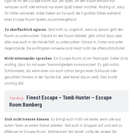
Egal ob ihr den Escape Room auf Zeit spielt, ihr den Raum einfach nur
verlassen wollt oder einfach nur euren Spaß haben möchtet. Wichtig ist, dass
ihr Fehler vermeidet. Anbei haben wir für euch die 5 größten Fehler während
eines Escape Room Spieles zusammengefasst.
Zu oberflächlich agieren.
Seid nicht zu zögerlich, wenn es darum geht den
Raum zu untersuchen. Sobald ihr den Raum betretet, geht sofort dazu über
alles was euch in die Hände fällt zu untersuchen. Schaut in, hinter und unter
Gegenstände. Die wichtigsten Hinweise sind meist nicht die offensichtlichsten.
Nicht miteinander sprechen.
Ein Escape Room ist ein Teamspiel. Daher ist es
wichtig, dass ihr mit euren Teammitgliedern kommuniziert. Es gibt nichts
Schlimmeres, als wenn einer von euch schon längst einen Schlüssel oder
gesuchten Hinweis in der Tasche hat, aber keiner davon weiß. Dies kostet
unnötig Zeit.
Finest Escape – Tomb Hunter – Escape
Trending:
Room Bamberg
Sich nicht trennen können.
Es bringt euch nicht viel weiter, wenn alle aus
eurem Team an einem Rätsel arbeiten. Teilt euch in Gruppen auf und seid so
effektiver im Escape Room. Während ein Teil rätselt, sollte der andere Teil