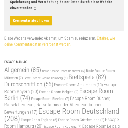
Speicherung und Verarbeitung deiner Daten durch diese Website
einverstanden.
*
Diese Website verwendet Akismet, um Spam zu reduzieren.
Erfahre, wie
deine Kommentardaten verarbeitet werden.
ESCAPE MANIAC
Allgemein
(85)
Beste Escape Room
Beste Escape Room Hannover
(5)
Brettspiele
(82)
München
(7)
Beste Escape Rooms Bamberg
(5)
Durchschnittlich
(56)
Escape
Escape Room Amsterdam
(10)
Escape Room
Room Bayern
(20)
Escape Room Belgien
(9)
Berlin
(74)
Escape Room Bücher,
Escape Room Bielefeld
(7)
Rätselabenteuer, Rätselkrimis oder Abenteuerbücher
Escape Room Deutschland
Bewertungen
(17)
(208)
Escape
Escape Room Griechenland
(8)
Escape Room England
(6)
Room Hamburg
(20)
Escape Room Leipzig
Escape Room Koblenz
(7)