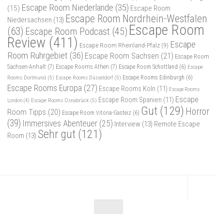
Escape Room Niederlande
(35)
(15)
Escape Room
Escape Room Nordrhein-Westfalen
Niedersachsen
(13)
Escape Room
(63)
Escape Room Podcast
(45)
Review
(411)
Escape
Escape Room Rheinland-Pfalz
(9)
Room Ruhrgebiet
(36)
Escape Room Sachsen
(21)
Escape Room
Sachsen-Anhalt
(7)
Escape Rooms Athen
(7)
Escape Room Schottland
(6)
Escape
Rooms Dortmund
(5)
Escape Rooms Düsseldorf
(5)
Escape Rooms Edinburgh
(6)
Escape Rooms Europa
(27)
Escape Rooms Köln
(11)
Escape Rooms
Escape
Escape Room Spanien
(11)
Escape Rooms Osnabrück
(5)
London
(4)
Gut
(129)
Horror
Room Tipps
(20)
Escape Room Vitoria-Gasteiz
(6)
(39)
Immersives Abenteuer
(25)
Interview
(13)
Remote Escape
Sehr gut
(121)
Room
(13)