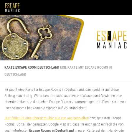
Unter dem Inhalt
KARTE ESCAPE ROOM DEUTSCHLAND
EINE KARTE MIT ESCAPE ROOMS IN
DEUTSCHLAND
Ihr sucht eine Karte für Escape Rooms in Deutschland, dann seid ihr auf dieser
Seite genau richtig. Wir haben für euch nach bestem Wissen und Gewissen eine
Übersicht über alle deutschen Escape Rooms zusammen gestellt. Diese Karte von
Escape Rooms hat keinen Anspruch auf Vollständigkeit.
Hier findet ihr eine Übersicht über alle von uns gespielten
bzw. getesten Escape
Rooms. Vorteil der genutzten Google Map ist, dass ihr euch ganz einfach die von
uns hinterlegten
Escape Rooms in Deutschland
in eurer Karte auf dem Handy oder