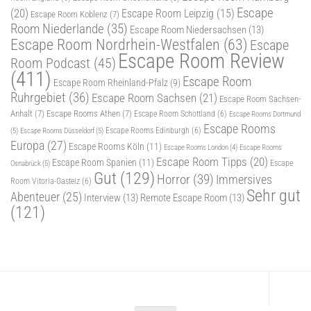
Escape
(20)
Escape Room Leipzig
(15)
Escape Room Koblenz
(7)
Room Niederlande
(35)
Escape Room Niedersachsen
(13)
Escape Room Nordrhein-Westfalen
(63)
Escape
Escape Room Review
Room Podcast
(45)
(411)
Escape Room
Escape Room Rheinland-Pfalz
(9)
Ruhrgebiet
(36)
Escape Room Sachsen
(21)
Escape Room Sachsen-
Anhalt
(7)
Escape Rooms Athen
(7)
Escape Room Schottland
(6)
Escape Rooms Dortmund
Escape Rooms
(5)
Escape Rooms Düsseldorf
(5)
Escape Rooms Edinburgh
(6)
Europa
(27)
Escape Rooms Köln
(11)
Escape Rooms
Escape Rooms London
(4)
Escape Room Tipps
(20)
Escape Room Spanien
(11)
Osnabrück
(5)
Escape
Gut
(129)
Horror
(39)
Immersives
Room Vitoria-Gasteiz
(6)
Sehr gut
Abenteuer
(25)
Interview
(13)
Remote Escape Room
(13)
(121)