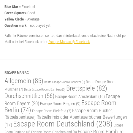
Blue Star
= Excellent
Green Square
= Good
Yellow Circle
= Average
Question mark
= not played yet
Falls ihr Räume vermissen solltet, dann hinterlasst uns einfach eine Nachricht per
Mail oder bei Facebook unter
Escape Maniac @ Facebook
ESCAPE MANIAC
Allgemein
(85)
Beste Escape Room
Beste Escape Room Hannover
(5)
Brettspiele
(82)
München
(7)
Beste Escape Rooms Bamberg
(5)
Durchschnittlich
(56)
Escape
Escape Room Amsterdam
(10)
Escape Room
Room Bayern
(20)
Escape Room Belgien
(9)
Berlin
(74)
Escape Room Bücher,
Escape Room Bielefeld
(7)
Rätselabenteuer, Rätselkrimis oder Abenteuerbücher Bewertungen
Escape Room Deutschland
(208)
(17)
Escape
Escape Room Hamburg
Escape Room Griechenland
(8)
Room England
(6)