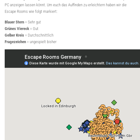
PC anzeigen lassen könnt. Um euch das Auffinden zu erleichtern haben wir die
Escape Rooms wie folgt markiert:
Blauer Stern
= Sehr gut
Grünes Viereck
= Gut
Gelber Kreis
= Durchschnittlich
Fragezeichen
= ungespielt bisher