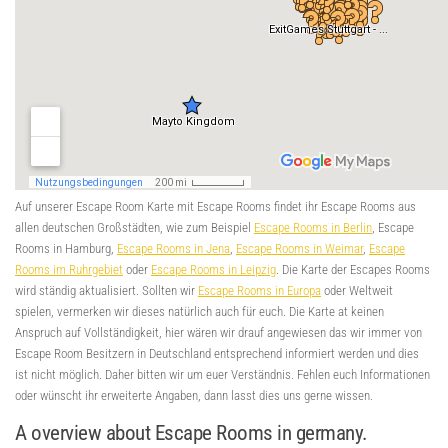
Auf unserer Escape Room Karte mit Escape Rooms findet ihr Escape Rooms aus
allen deutschen Großstädten, wie zum Beispiel
Escape Rooms in Berlin
, Escape
Rooms in Hamburg,
Escape Rooms in Jena
,
Escape Rooms in Weimar
,
Escape
Rooms im Ruhrgebiet
oder
Escape Rooms in Leipzig
. Die Karte der Escapes Rooms
wird ständig aktualisiert. Sollten wir
Escape Rooms in Europa
oder Weltweit
spielen, vermerken wir dieses natürlich auch für euch. Die Karte at keinen
Anspruch auf Vollständigkeit, hier wären wir drauf angewiesen das wir immer von
Escape Room Besitzern in Deutschland entsprechend informiert werden und dies
ist nicht möglich. Daher bitten wir um euer Verständnis. Fehlen euch Informationen
oder wünscht ihr erweiterte Angaben, dann lasst dies uns gerne wissen.
A overview about Escape Rooms in germany.