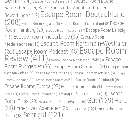
Berlin
(74)
Escape Room Bücher,
Escape Room Bielefeld
(7)
Rätselabenteuer, Rätselkrimis oder Abenteuerbücher
Escape Room Deutschland
Bewertungen
(17)
(208)
Escape
Escape Room Griechenland
(8)
Escape Room England
(6)
Room Hamburg
(20)
Escape Room Leipzig
Escape Room Koblenz
(7)
Escape Room Niederlande
(35)
(15)
Escape Room
Escape Room Nordrhein-Westfalen
Niedersachsen
(13)
Escape Room
(63)
Escape Room Podcast
(45)
Review
(411)
Escape
Escape Room Rheinland-Pfalz
(9)
Room Ruhrgebiet
(36)
Escape Room Sachsen
(21)
Escape Room
Sachsen-Anhalt
(7)
Escape Rooms Athen
(7)
Escape Room Schottland
(6)
Escape
Rooms Dortmund
(5)
Escape Rooms Düsseldorf
(5)
Escape Rooms Edinburgh
(6)
Escape Rooms Europa
(27)
Escape Rooms Köln
(11)
Escape Rooms
Escape
Escape Room Spanien
(11)
Escape Rooms Osnabrück
(5)
London
(4)
Gut
(129)
Horror
Room Tipps
(20)
Escape Room Vitoria-Gasteiz
(6)
(39)
Immersives Abenteuer
(25)
Interview
(13)
Remote Escape
Sehr gut
(121)
Room
(13)