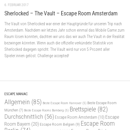
6. FEBRUAR 2017
Sherlocked – The Vault – Escape Room Amsterdam
The Vault von Sherlocked war einer der Hauptgründe für unseren Trip nach
Amsterdam. Nachdem wir letztes Jahr schon einmal das Mobile Game zum
Raum lösen konnten, dachten wir uns das wir auch The Vault in der Realität
bezwingen könnten. Wenn auch die offizielle verkündete Statistik von
Sherlocked dagegen spricht. The Vault wird nur von 5 Prozent aller
Spieler:innen gelöst. Challenge accepted!
ESCAPE MANIAC
Allgemein
(85)
Beste Escape Room
Beste Escape Room Hannover
(5)
Brettspiele
(82)
München
(7)
Beste Escape Rooms Bamberg
(5)
Durchschnittlich
(56)
Escape
Escape Room Amsterdam
(10)
Escape Room
Room Bayern
(20)
Escape Room Belgien
(9)