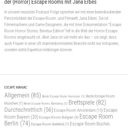
der (Horror) Escape Rooms mit Jana Erbes
In unserer neuesten Podcast-Folge sprechen wir mit einer beeindruckenden
Persönlichkeit der Escape-Room- und Filmwelt: Jana Erbes. Sie ist
Filmemacherin und Game Designerin, die mit ihrer Dokumentation “Escape
Room Horror Stories: Benelux Edition” tief in die Welt der Horror-Escape-
Rooms eingetaucht ist. Aber Jana ist viel mehr als das – sie zeigt, dass
auch Frauen in einer oft männerdominierten Branche nicht nur mitspielen,
sondern echte Expertise mitbringen können.
ESCAPE MANIAC
Allgemein
(85)
Beste Escape Room
Beste Escape Room Hannover
(5)
Brettspiele
(82)
München
(7)
Beste Escape Rooms Bamberg
(5)
Durchschnittlich
(56)
Escape
Escape Room Amsterdam
(10)
Escape Room
Room Bayern
(20)
Escape Room Belgien
(9)
Berlin
(74)
Escape Room Bücher,
Escape Room Bielefeld
(7)