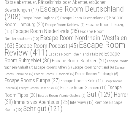
Rätselabenteuer, Rätselkrimis oder Abenteuerbücher
Escape Room Deutschland
Bewertungen
(17)
(208)
Escape
Escape Room Griechenland
(8)
Escape Room England
(6)
Room Hamburg
(20)
Escape Room Leipzig
Escape Room Koblenz
(7)
Escape Room Niederlande
(35)
(15)
Escape Room
Escape Room Nordrhein-Westfalen
Niedersachsen
(13)
Escape Room
(63)
Escape Room Podcast
(45)
Review
(411)
Escape
Escape Room Rheinland-Pfalz
(9)
Room Ruhrgebiet
(36)
Escape Room Sachsen
(21)
Escape Room
Sachsen-Anhalt
(7)
Escape Rooms Athen
(7)
Escape Room Schottland
(6)
Escape
Rooms Dortmund
(5)
Escape Rooms Düsseldorf
(5)
Escape Rooms Edinburgh
(6)
Escape Rooms Europa
(27)
Escape Rooms Köln
(11)
Escape Rooms
Escape
Escape Room Spanien
(11)
Escape Rooms Osnabrück
(5)
London
(4)
Gut
(129)
Horror
Room Tipps
(20)
Escape Room Vitoria-Gasteiz
(6)
(39)
Immersives Abenteuer
(25)
Interview
(13)
Remote Escape
Sehr gut
(121)
Room
(13)