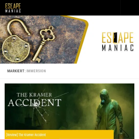
Unter dem Inhalt
MARKIERT:
IMMERSION