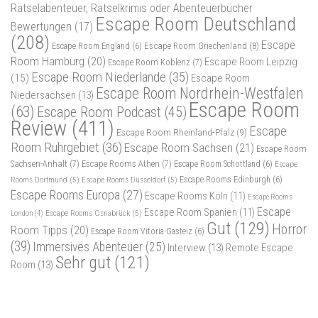
Rätselabenteuer, Rätselkrimis oder Abenteuerbücher
Escape Room Deutschland
Bewertungen
(17)
(208)
Escape
Escape Room Griechenland
(8)
Escape Room England
(6)
Room Hamburg
(20)
Escape Room Leipzig
Escape Room Koblenz
(7)
Escape Room Niederlande
(35)
(15)
Escape Room
Escape Room Nordrhein-Westfalen
Niedersachsen
(13)
Escape Room
(63)
Escape Room Podcast
(45)
Review
(411)
Escape
Escape Room Rheinland-Pfalz
(9)
Room Ruhrgebiet
(36)
Escape Room Sachsen
(21)
Escape Room
Sachsen-Anhalt
(7)
Escape Rooms Athen
(7)
Escape Room Schottland
(6)
Escape
Rooms Dortmund
(5)
Escape Rooms Düsseldorf
(5)
Escape Rooms Edinburgh
(6)
Escape Rooms Europa
(27)
Escape Rooms Köln
(11)
Escape Rooms
Escape
Escape Room Spanien
(11)
Escape Rooms Osnabrück
(5)
London
(4)
Gut
(129)
Horror
Room Tipps
(20)
Escape Room Vitoria-Gasteiz
(6)
(39)
Immersives Abenteuer
(25)
Interview
(13)
Remote Escape
Sehr gut
(121)
Room
(13)