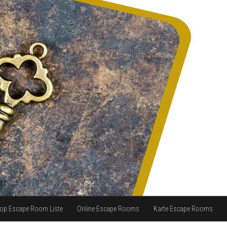
op Escape Room Liste
Online Escape Rooms
Karte Escape Rooms