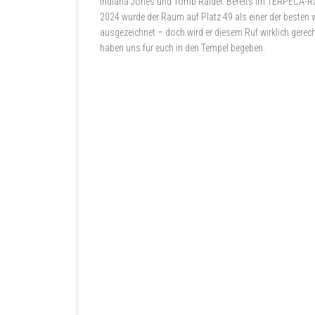
Indiana Jones und Tomb Raider. Bereits im TERPECA-R
2024 wurde der Raum auf Platz 49 als einer der besten 
ausgezeichnet – doch wird er diesem Ruf wirklich gerech
haben uns für euch in den Tempel begeben.