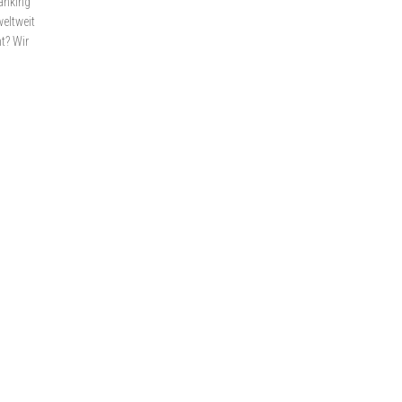
anking
weltweit
t? Wir