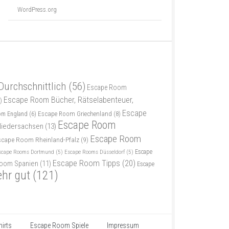
WordPress.org
Durchschnittlich
(56)
Escape Room
Escape Room Bücher, Rätselabenteuer,
)
Escape
Escape Room Griechenland
(8)
om England
(6)
Escape Room
iedersachsen
(13)
Escape Room
scape Room Rheinland-Pfalz
(9)
scape Rooms Dortmund
(5)
Escape Rooms Düsseldorf
(5)
Escape
Escape Room Tipps
(20)
oom Spanien
(11)
Escape
ehr gut
(121)
irts
Escape Room Spiele
Impressum