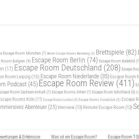
Brettspiele
(82)
te Escape Room München
(7)
Beste Escape Rooms Bamberg
(5)
Escape Room Berlin
(74)
 Room Belgien
(9)
Escape Room Bielefeld
(7
Escape Room Deutschland
(208)
en
(17)
Escape Ro
Escape Room Niederlande
(35)
pe Room Leipzig
(15)
Escape Room N
Escape Room Review
(411)
om Podcast
(45)
E
scape Room Sachsen-Anhalt
(7)
Escape Rooms Athen
(7)
Escape Room Schottland
(6)
E
Escape Rooms Köln
(11)
Escape R
Escape Rooms Osnabrück
(5)
Escape Rooms London
(4)
S
Immersives Abenteuer
(25)
Interview
(13)
Remote Escape Room
(13)
wertungen & Erlebnisse
Was ist ein Escape Room?
Escape Room T-Sh