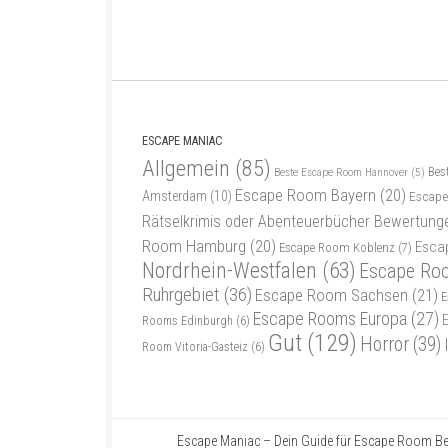
ESCAPE MANIAC
Allgemein
(85)
Bes
Beste Escape Room Hannover
(5)
Escape Room Bayern
(20)
Amsterdam
(10)
Escape
Rätselkrimis oder Abenteuerbücher Bewertung
Room Hamburg
(20)
Esca
Escape Room Koblenz
(7)
Nordrhein-Westfalen
(63)
Escape Ro
Ruhrgebiet
(36)
Escape Room Sachsen
(21)
E
Escape Rooms Europa
(27)
Rooms Edinburgh
(6)
Gut
(129)
Horror
(39)
Room Vitoria-Gasteiz
(6)
Escape Maniac – Dein Guide für Escape Room Be