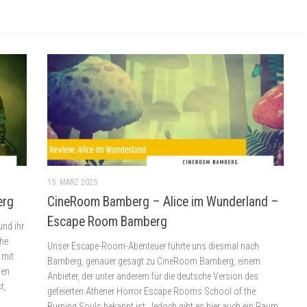
15. MÄRZ 2025
erg
CineRoom Bamberg – Alice im Wunderland –
Escape Room Bamberg
und ihr
che
Unser Escape-Room-Abenteuer führte uns diesmal nach
 mit
Bamberg, genauer gesagt zu CineRoom Bamberg, einem
hen
Anbieter, der unter anderem für die deutsche Version des
t,
gefeierten Athener Horror Escape Rooms School of the
Burning Souls bekannt ist. Jedoch gibt es hier auch ein Raum,