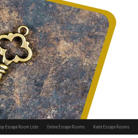
op Escape Room Liste
Online Escape Rooms
Karte Escape Rooms