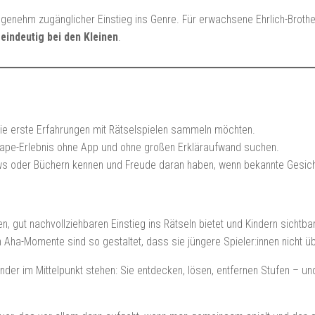
angenehm zugänglicher Einstieg ins Genre. Für erwachsene Ehrlich-Brothe
 eindeutig bei den Kleinen
.
 die erste Erfahrungen mit Rätselspielen sammeln möchten.
Escape-Erlebnis ohne App und ohne großen Erkläraufwand suchen.
hows oder Büchern kennen und Freude daran haben, wenn bekannte Gesicht
, gut nachvollziehbaren Einstieg ins Rätseln bietet und Kindern sichtb
en Aha-Momente sind so gestaltet, dass sie jüngere Spieler:innen nicht ü
inder im Mittelpunkt stehen: Sie entdecken, lösen, entfernen Stufen – un