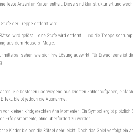
eine feste Anzahl an Karten enthält. Diese sind klar strukturiert und wec
 Stufe der Treppe entfernt wird.
 Rätsel wird gelöst – eine Stufe wird entfernt – und die Treppe schrumpft
gang aus dem House of Magic.
unmittelbar sehen, wie sich ihre Lösung auswirkt. Für Erwachsene ist di
g.
8 Jahren. Sie bestehen überwiegend aus leichten Zahlenaufgaben, einfac
n Effekt, bleibt jedoch die Ausnahme.
von kleinen kindgerechten Aha-Momenten: Ein Symbol ergibt plötzlich Sinn
durch Erfolgsmomente, ohne überfordert zu werden.
e Kinder bleiben die Rätsel sehr leicht. Doch das Spiel verfolgt ein and