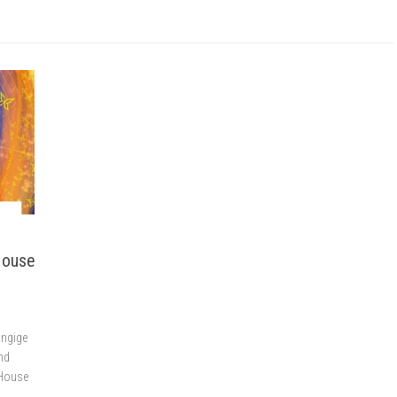
 House
ängige
und
 House