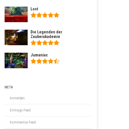
Lost
Die Legenden der
Zauberakademie
Jumaniac
META
Anmelden
Eintrags-Feed
Kommentar-Feed