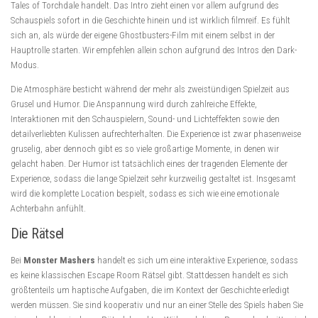
Tales of Torchdale handelt. Das Intro zieht einen vor allem aufgrund des
Schauspiels sofort in die Geschichte hinein und ist wirklich filmreif. Es fühlt
sich an, als würde der eigene Ghostbusters-Film mit einem selbst in der
Hauptrolle starten. Wir empfehlen allein schon aufgrund des Intros den Dark-
Modus.
Die Atmosphäre besticht während der mehr als zweistündigen Spielzeit aus
Grusel und Humor. Die Anspannung wird durch zahlreiche Effekte,
Interaktionen mit den Schauspielern, Sound- und Lichteffekten sowie den
detailverliebten Kulissen aufrechterhalten. Die Experience ist zwar phasenweise
gruselig, aber dennoch gibt es so viele großartige Momente, in denen wir
gelacht haben. Der Humor ist tatsächlich eines der tragenden Elemente der
Experience, sodass die lange Spielzeit sehr kurzweilig gestaltet ist. Insgesamt
wird die komplette Location bespielt, sodass es sich wie eine emotionale
Achterbahn anfühlt.
Die Rätsel
Bei
Monster Mashers
handelt es sich um eine interaktive Experience, sodass
es keine klassischen Escape Room Rätsel gibt. Stattdessen handelt es sich
größtenteils um haptische Aufgaben, die im Kontext der Geschichte erledigt
werden müssen. Sie sind kooperativ und nur an einer Stelle des Spiels haben Sie