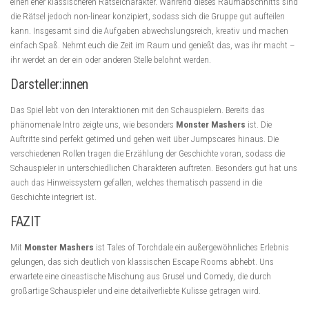
einen eher klassischeren Rätselcharakter. Während dieses Raumabschnitts sind
die Rätsel jedoch non-linear konzipiert, sodass sich die Gruppe gut aufteilen
kann. Insgesamt sind die Aufgaben abwechslungsreich, kreativ und machen
einfach Spaß. Nehmt euch die Zeit im Raum und genießt das, was ihr macht –
ihr werdet an der ein oder anderen Stelle belohnt werden.
Darsteller:innen
Das Spiel lebt von den Interaktionen mit den Schauspielern. Bereits das
phänomenale Intro zeigte uns, wie besonders
Monster Mashers
ist. Die
Auftritte sind perfekt getimed und gehen weit über Jumpscares hinaus. Die
verschiedenen Rollen tragen die Erzählung der Geschichte voran, sodass die
Schauspieler in unterschiedlichen Charakteren auftreten. Besonders gut hat uns
auch das Hinweissystem gefallen, welches thematisch passend in die
Geschichte integriert ist.
FAZIT
Mit
Monster Mashers
ist Tales of Torchdale ein außergewöhnliches Erlebnis
gelungen, das sich deutlich von klassischen Escape Rooms abhebt. Uns
erwartete eine cineastische Mischung aus Grusel und Comedy, die durch
großartige Schauspieler und eine detailverliebte Kulisse getragen wird.