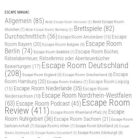
ESCAPE MANIAC
Allgemein
(85)
Beste Escape Room
Beste Escape Room Hannover
(5)
Brettspiele
(82)
München
(7)
Beste Escape Rooms Bamberg
(5)
Durchschnittlich
(56)
Escape
Escape Room Amsterdam
(10)
Escape Room
Room Bayern
(20)
Escape Room Belgien
(9)
Berlin
(74)
Escape Room Bücher,
Escape Room Bielefeld
(7)
Rätselabenteuer, Rätselkrimis oder Abenteuerbücher
Escape Room Deutschland
Bewertungen
(17)
(208)
Escape
Escape Room Griechenland
(8)
Escape Room England
(6)
Room Hamburg
(20)
Escape Room Leipzig
Escape Room Koblenz
(7)
Escape Room Niederlande
(35)
(15)
Escape Room
Escape Room Nordrhein-Westfalen
Niedersachsen
(13)
Escape Room
(63)
Escape Room Podcast
(45)
Review
(411)
Escape
Escape Room Rheinland-Pfalz
(9)
Room Ruhrgebiet
(36)
Escape Room Sachsen
(21)
Escape Room
Sachsen-Anhalt
(7)
Escape Rooms Athen
(7)
Escape Room Schottland
(6)
Escape
Rooms Dortmund
(5)
Escape Rooms Düsseldorf
(5)
Escape Rooms Edinburgh
(6)