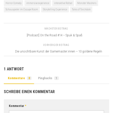
Horror Comedy
immersive experience
interaktive Rätsel
Monster Mashers
Schauspieler im Escape Room
Storytelling Experience
Tales of Torchdale
NÄCHSTER BEITRAG
[Podcast] On the Road #14 – Spuk & Spaß
VORHERIGER BEITRAG
Die unsichtbare Kunst der Gamemaster:innen – 10 goldene Regeln
1 ANTWORT
Kommentare
0
Pingbacks
1
SCHREIBE EINEN KOMMENTAR
Kommentar
*