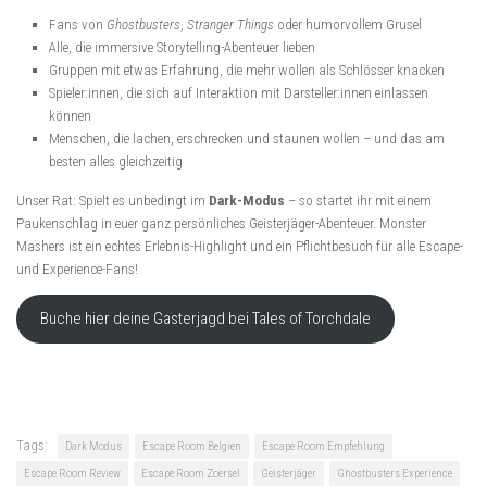
Fans von
Ghostbusters
,
Stranger Things
oder humorvollem Grusel
Alle, die immersive Storytelling-Abenteuer lieben
Gruppen mit etwas Erfahrung, die mehr wollen als Schlösser knacken
Spieler:innen, die sich auf Interaktion mit Darsteller:innen einlassen
können
Menschen, die lachen, erschrecken und staunen wollen – und das am
besten alles gleichzeitig
Unser Rat: Spielt es unbedingt im
Dark-Modus
– so startet ihr mit einem
Paukenschlag in euer ganz persönliches Geisterjäger-Abenteuer. Monster
Mashers ist ein echtes Erlebnis-Highlight und ein Pflichtbesuch für alle Escape-
und Experience-Fans!
Buche hier deine Gasterjagd bei Tales of Torchdale
Tags:
Dark Modus
Escape Room Belgien
Escape Room Empfehlung
Escape Room Review
Escape Room Zoersel
Geisterjäger
Ghostbusters Experience