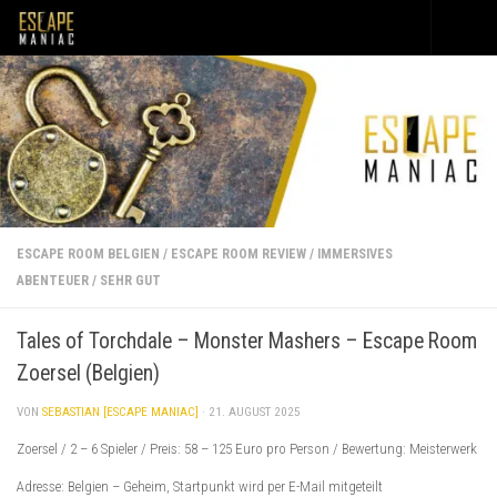
Unter dem Inhalt
ESCAPE ROOM BELGIEN
/
ESCAPE ROOM REVIEW
/
IMMERSIVES
ABENTEUER
/
SEHR GUT
Tales of Torchdale – Monster Mashers – Escape Room
Zoersel (Belgien)
VON
SEBASTIAN [ESCAPE MANIAC]
·
21. AUGUST 2025
Zoersel / 2 – 6 Spieler / Preis: 58 – 125 Euro pro Person / Bewertung: Meisterwerk
Adresse: Belgien – Geheim, Startpunkt wird per E-Mail mitgeteilt