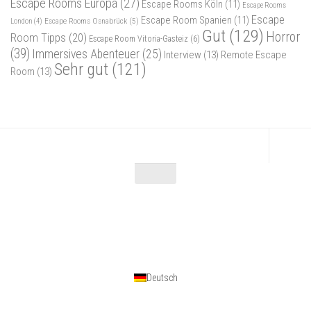
Escape Rooms Europa
(27)
Escape Rooms Köln
(11)
Escape Rooms
Escape
Escape Room Spanien
(11)
Escape Rooms Osnabrück
(5)
London
(4)
Gut
(129)
Horror
Room Tipps
(20)
Escape Room Vitoria-Gasteiz
(6)
(39)
Immersives Abenteuer
(25)
Interview
(13)
Remote Escape
Sehr gut
(121)
Room
(13)
Escape Maniac © 2026. Alle Rechte vorbehalten.
Powered by
- Entworfen mit dem
Zu Hueman Pro wechseln
Deutsch