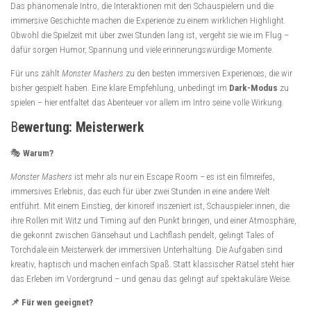
Das phänomenale Intro, die Interaktionen mit den Schauspielern und die
immersive Geschichte machen die Experience zu einem wirklichen Highlight.
Obwohl die Spielzeit mit über zwei Stunden lang ist, vergeht sie wie im Flug –
dafür sorgen Humor, Spannung und viele erinnerungswürdige Momente.
Für uns zählt
Monster Mashers
zu den besten immersiven Experiences, die wir
bisher gespielt haben. Eine klare Empfehlung, unbedingt im
Dark-Modus
zu
spielen – hier entfaltet das Abenteuer vor allem im Intro seine volle Wirkung.
B
ewertung: Meisterwerk
🎭
Warum?
Monster Mashers
ist mehr als nur ein Escape Room – es ist ein filmreifes,
immersives Erlebnis, das euch für über zwei Stunden in eine andere Welt
entführt. Mit einem Einstieg, der kinoreif inszeniert ist, Schauspieler:innen, die
ihre Rollen mit Witz und Timing auf den Punkt bringen, und einer Atmosphäre,
die gekonnt zwischen Gänsehaut und Lachflash pendelt, gelingt Tales of
Torchdale ein Meisterwerk der immersiven Unterhaltung. Die Aufgaben sind
kreativ, haptisch und machen einfach Spaß. Statt klassischer Rätsel steht hier
das Erleben im Vordergrund – und genau das gelingt auf spektakuläre Weise.
📌
Für wen geeignet?