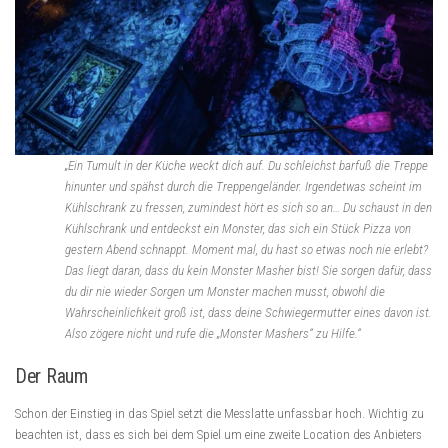
„Ein Tumult in der Küche weckt dich auf. Du schleichst barfuß die Treppe
hinunter und spähst durch die Treppengeländer. Irgendetwas scheint im
Kühlschrank zu fressen, zumindest hört es sich so an… Du schaust in den
Kühlschrank und entdeckst ein Monster, das sich ein Stück Pizza von
gestern Abend schnappt. Moment mal, du hast so etwas noch nie erlebt?
Das liegt daran, dass du kein Monster Masher bist! Sie sorgen dafür, dass
du dir nie wieder Sorgen um Monster machen musst, obwohl die
Wahrscheinlichkeit groß ist, dass deine Schwiegermutter eines davon ist.
Also zögere nicht und rufe die „Monster Mashers“ zu Hilfe.“
Der Raum
Schon der Einstieg in das Spiel setzt die Messlatte unfassbar hoch. Wichtig zu
beachten ist, dass es sich bei dem Spiel um eine zweite Location des Anbieters