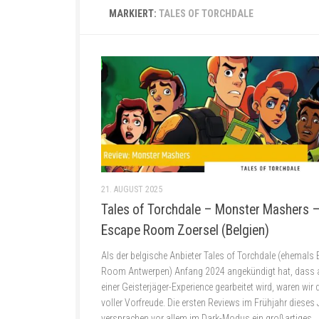
MARKIERT:
TALES OF TORCHDALE
21. AUGUST 2025
Tales of Torchdale – Monster Mashers 
Escape Room Zoersel (Belgien)
Als der belgische Anbieter Tales of Torchdale (ehemals
Room Antwerpen) Anfang 2024 angekündigt hat, dass 
einer Geisterjäger-Experience gearbeitet wird, waren wir d
voller Vorfreude. Die ersten Reviews im Frühjahr dieses
versprachen vor allem im Dark-Modus ein großartiges