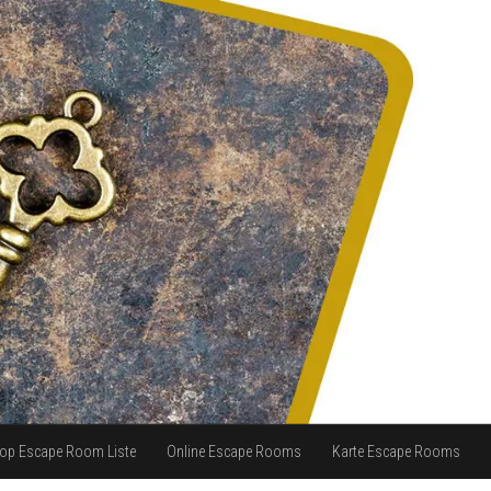
op Escape Room Liste
Online Escape Rooms
Karte Escape Rooms