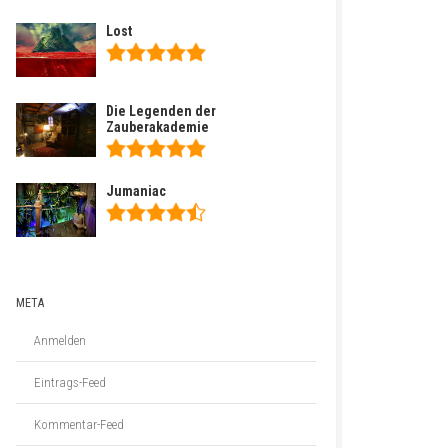
Lost
Die Legenden der
Zauberakademie
Jumaniac
META
Anmelden
Eintrags-Feed
Kommentar-Feed