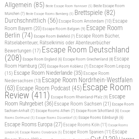
Allgemein
(85)
Beste Escape Room
Beste Escape Room Hannover
(5)
Brettspiele
(82)
München
(7)
Beste Escape Rooms Bamberg
(5)
Durchschnittlich
(56)
Escape
Escape Room Amsterdam
(10)
Escape Room
Room Bayern
(20)
Escape Room Belgien
(9)
Berlin
(74)
Escape Room Bücher,
Escape Room Bielefeld
(7)
Rätselabenteuer, Rätselkrimis oder Abenteuerbücher
Escape Room Deutschland
Bewertungen
(17)
(208)
Escape
Escape Room Griechenland
(8)
Escape Room England
(6)
Room Hamburg
(20)
Escape Room Leipzig
Escape Room Koblenz
(7)
Escape Room Niederlande
(35)
(15)
Escape Room
Escape Room Nordrhein-Westfalen
Niedersachsen
(13)
Escape Room
(63)
Escape Room Podcast
(45)
Review
(411)
Escape
Escape Room Rheinland-Pfalz
(9)
Room Ruhrgebiet
(36)
Escape Room Sachsen
(21)
Escape Room
Sachsen-Anhalt
(7)
Escape Rooms Athen
(7)
Escape Room Schottland
(6)
Escape
Rooms Dortmund
(5)
Escape Rooms Düsseldorf
(5)
Escape Rooms Edinburgh
(6)
Escape Rooms Europa
(27)
Escape Rooms Köln
(11)
Escape Rooms
Escape
Escape Room Spanien
(11)
Escape Rooms Osnabrück
(5)
London
(4)
Gut
(129)