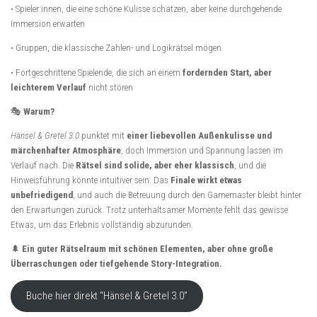
• Spieler:innen, die eine schöne Kulisse schätzen, aber keine durchgehende
Immersion erwarten
• Gruppen, die klassische Zahlen- und Logikrätsel mögen
• Fortgeschrittene Spielende, die sich an einem
fordernden Start, aber
leichterem Verlauf
nicht stören
🎭
Warum?
Hänsel & Gretel 3.0
punktet mit
einer liebevollen Außenkulisse und
märchenhafter Atmosphäre
, doch Immersion und Spannung lassen im
Verlauf nach. Die
Rätsel sind solide, aber eher klassisch
, und die
Hinweisführung könnte intuitiver sein. Das
Finale wirkt etwas
unbefriedigend
, und auch die Betreuung durch den Gamemaster bleibt hinter
den Erwartungen zurück. Trotz unterhaltsamer Momente fehlt das gewisse
Etwas, um das Erlebnis vollständig abzurunden.
🌲
Ein guter Rätselraum mit schönen Elementen, aber ohne große
Überraschungen oder tiefgehende Story-Integration.
Buche hier direkt “Hänsel & Gretel 3.0”