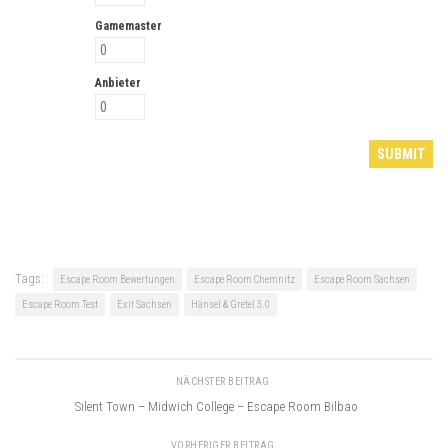
Gamemaster
Anbieter
Tags:
Escape Room Bewertungen
Escape Room Chemnitz
Escape Room Sachsen
Escape Room Test
Exit Sachsen
Hänsel & Gretel 3.0
NÄCHSTER BEITRAG
Silent Town – Midwich College – Escape Room Bilbao
VORHERIGER BEITRAG