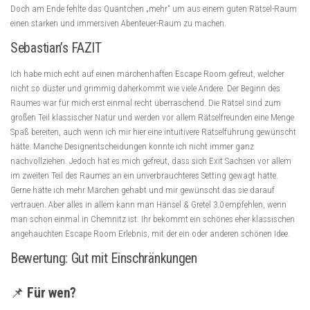
Doch am Ende fehlte das Quäntchen „mehr“ um aus einem guten Rätsel-Raum
einen starken und immersiven Abenteuer-Raum zu machen.
Sebastian’s FAZIT
Ich habe mich echt auf einen märchenhaften Escape Room gefreut, welcher
nicht so düster und grimmig daherkommt wie viele Andere. Der Beginn des
Raumes war für mich erst einmal recht überraschend. Die Rätsel sind zum
großen Teil klassischer Natur und werden vor allem Rätselfreunden eine Menge
Spaß bereiten, auch wenn ich mir hier eine intuitivere Rätselführung gewünscht
hätte. Manche Designentscheidungen konnte ich nicht immer ganz
nachvollziehen. Jedoch hat es mich gefreut, dass sich Exit Sachsen vor allem
im zweiten Teil des Raumes an ein unverbrauchteres Setting gewagt hatte.
Gerne hätte ich mehr Märchen gehabt und mir gewünscht das sie darauf
vertrauen. Aber alles in allem kann man Hänsel & Gretel 3.0 empfehlen, wenn
man schon einmal in Chemnitz ist. Ihr bekommt ein schönes eher klassischen
angehauchten Escape Room Erlebnis, mit der ein oder anderen schönen Idee.
Bewertung: Gut mit Einschränkungen
📌
Für wen?