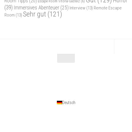
Horror
Room Tipps
(20)
Escape Room Vitoria-Gasteiz
(6)
(39)
Immersives Abenteuer
(25)
Interview
(13)
Remote Escape
Sehr gut
(121)
Room
(13)
Escape Maniac © 2026. Alle Rechte vorbehalten.
Powered by
- Entworfen mit dem
Zu Hueman Pro wechseln
Deutsch