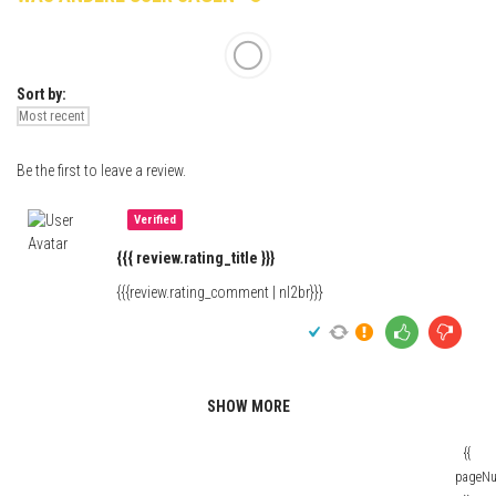
Sort by:
Be the first to leave a review.
Verified
{{{ review.rating_title }}}
{{{review.rating_comment | nl2br}}}
SHOW MORE
{{
pageN