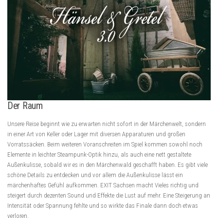
Der Raum
Unsere Reise beginnt wie zu erwarten nicht sofort in der Märchenwelt, sondern
in einer Art von Keller oder Lager mit diversen Apparaturen und großen
Vorratssäcken. Beim weiteren Voranschreiten im Spiel kommen sowohl noch
Elemente in leichter Steampunk-Optik hinzu, als auch eine nett gestaltete
Außenkulisse, sobald wir es in den Märchenwald geschafft haben. Es gibt viele
schöne Details zu entdecken und vor allem die Außenkulisse lässt ein
märchenhaftes Gefühl aufkommen. EXIT Sachsen macht Vieles richtig und
steigert durch dezenten Sound und Effekte die Lust auf mehr. Eine Steigerung an
Intensität oder Spannung fehlte und so wirkte das Finale dann doch etwas
verloren.