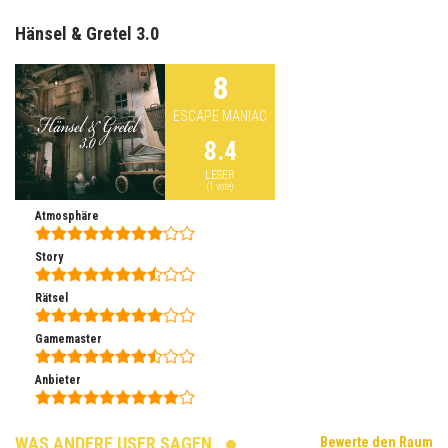
Hänsel & Gretel 3.0
8
ESCAPE MANIAC
8.4
LESER
(
1
vote)
Atmosphäre
Story
Rätsel
Gamemaster
Anbieter
WAS ANDERE USER SAGEN
Bewerte den Raum