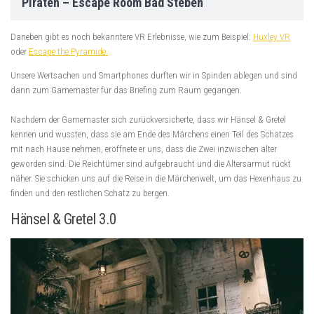
Piraten – Escape Room Bad Steben
Daneben gibt es noch bekanntere VR Erlebnisse, wie zum Beispiel:
Huxley VR
oder
Escape the Pyramide.
Unsere Wertsachen und Smartphones durften wir in Spinden ablegen und sind
dann zum Gamemaster für das Briefing zum Raum gegangen.
Nachdem der Gamemaster sich zurückversicherte, dass wir Hänsel & Gretel
kennen und wussten, dass sie am Ende des Märchens einen Teil des Schatzes
mit nach Hause nehmen, eröffnete er uns, dass die Zwei inzwischen älter
geworden sind. Die Reichtümer sind aufgebraucht und die Altersarmut rückt
näher. Sie schicken uns auf die Reise in die Märchenwelt, um das Hexenhaus zu
finden und den restlichen Schatz zu bergen.
Hänsel & Gretel 3.0