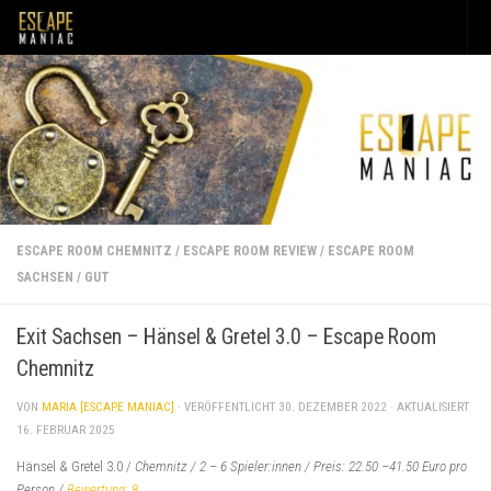
Unter dem Inhalt
ESCAPE ROOM CHEMNITZ
/
ESCAPE ROOM REVIEW
/
ESCAPE ROOM
SACHSEN
/
GUT
Exit Sachsen – Hänsel & Gretel 3.0 – Escape Room
Chemnitz
VON
MARIA [ESCAPE MANIAC]
· VERÖFFENTLICHT
30. DEZEMBER 2022
· AKTUALISIERT
16. FEBRUAR 2025
Hänsel & Gretel 3.0 /
Chemnitz / 2 – 6 Spieler:innen / Preis: 22.50 –41.50 Euro pro
Person /
Bewertung:
8