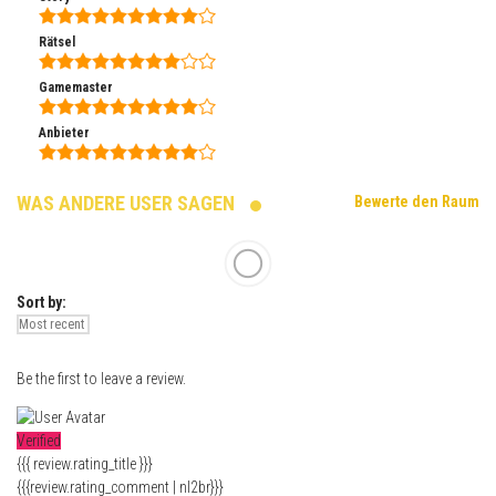
Rätsel
Gamemaster
Anbieter
WAS ANDERE USER SAGEN
Bewerte den Raum
Sort by:
Be the first to leave a review.
Verified
{{{ review.rating_title }}}
{{{review.rating_comment | nl2br}}}