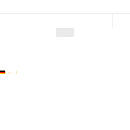
Escape Maniac © 2026. Alle Rechte vorbehalten.
Powered by
- Entworfen mit dem
Zu Hueman Pro wechseln
Deutsch