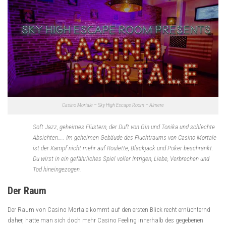
Casino Mortale – Sky High Escape Room – Almere
Soft Jazz, geheimes Flüstern, der Duft von Gin und Tonika und schlechte
Absichten….. Im geheimen Gebäude des Fluchtraums von Casino Mortale
ist der Kampf nicht mehr auf Roulette, Blackjack und Poker beschränkt.
Du wirst in ein gefährliches Spiel voller Intrigen, Liebe, Verbrechen und
Tod hineingezogen.
Der Raum
Der Raum von Casino Mortale kommt auf den ersten Blick recht ernüchternd
daher, hatte man sich doch mehr Casino Feeling innerhalb des gegebenen