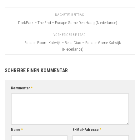
NÄCHSTER BEITRAG
DarkPark – The End – Escape Game Den Haag (Niederlande)
VORHERIGER BEITRAG
Escape Room Katwijk – Bella Ciao – Escape Game Katwijk
(Niederlande)
SCHREIBE EINEN KOMMENTAR
Kommentar
*
Name
*
E-Mail-Adresse
*