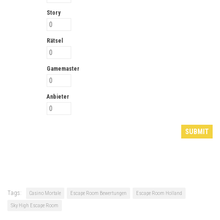
Story
Rätsel
Gamemaster
Anbieter
Tags:
Casino Mortale
Escape Room Bewertungen
Escape Room Holland
Sky High Escape Room