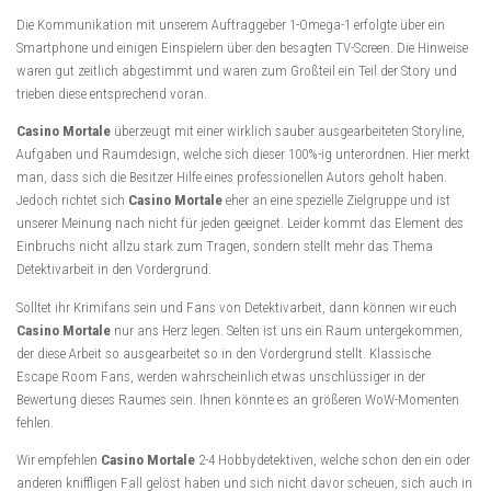
Die Kommunikation mit unserem Auftraggeber 1-Omega-1 erfolgte über ein
Smartphone und einigen Einspielern über den besagten TV-Screen. Die Hinweise
waren gut zeitlich abgestimmt und waren zum Großteil ein Teil der Story und
trieben diese entsprechend voran.
Casino Mortale
überzeugt mit einer wirklich sauber ausgearbeiteten Storyline,
Aufgaben und Raumdesign, welche sich dieser 100%-ig unterordnen. Hier merkt
man, dass sich die Besitzer Hilfe eines professionellen Autors geholt haben.
Jedoch richtet sich
Casino Mortale
eher an eine spezielle Zielgruppe und ist
unserer Meinung nach nicht für jeden geeignet. Leider kommt das Element des
Einbruchs nicht allzu stark zum Tragen, sondern stellt mehr das Thema
Detektivarbeit in den Vordergrund.
Solltet ihr Krimifans sein und Fans von Detektivarbeit, dann können wir euch
Casino Mortale
nur ans Herz legen. Selten ist uns ein Raum untergekommen,
der diese Arbeit so ausgearbeitet so in den Vordergrund stellt. Klassische
Escape Room Fans, werden wahrscheinlich etwas unschlüssiger in der
Bewertung dieses Raumes sein. Ihnen könnte es an größeren WoW-Momenten
fehlen.
Wir empfehlen
Casino Mortale
2-4 Hobbydetektiven, welche schon den ein oder
anderen kniffligen Fall gelöst haben und sich nicht davor scheuen, sich auch in