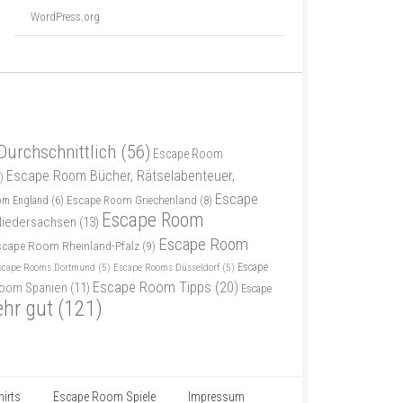
WordPress.org
Durchschnittlich
(56)
Escape Room
Escape Room Bücher, Rätselabenteuer,
)
Escape
Escape Room Griechenland
(8)
om England
(6)
Escape Room
iedersachsen
(13)
Escape Room
scape Room Rheinland-Pfalz
(9)
scape Rooms Dortmund
(5)
Escape Rooms Düsseldorf
(5)
Escape
Escape Room Tipps
(20)
oom Spanien
(11)
Escape
ehr gut
(121)
irts
Escape Room Spiele
Impressum