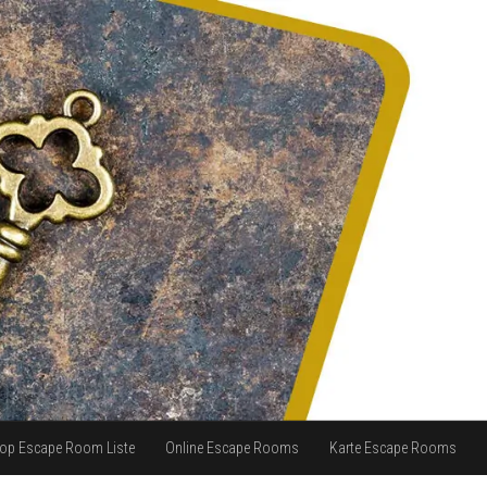
op Escape Room Liste
Online Escape Rooms
Karte Escape Rooms