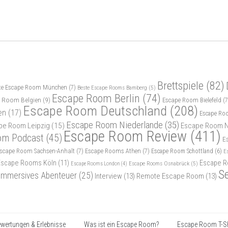
Brettspiele
(82)
te Escape Room München
(7)
Beste Escape Rooms Bamberg
(5)
Escape Room Berlin
(74)
 Room Belgien
(9)
Escape Room Bielefeld
(7
Escape Room Deutschland
(208)
en
(17)
Escape Ro
Escape Room Niederlande
(35)
pe Room Leipzig
(15)
Escape Room N
Escape Room Review
(411)
om Podcast
(45)
E
scape Room Sachsen-Anhalt
(7)
Escape Rooms Athen
(7)
Escape Room Schottland
(6)
E
Escape Rooms Köln
(11)
Escape R
Escape Rooms Osnabrück
(5)
Escape Rooms London
(4)
S
Immersives Abenteuer
(25)
Interview
(13)
Remote Escape Room
(13)
wertungen & Erlebnisse
Was ist ein Escape Room?
Escape Room T-Sh