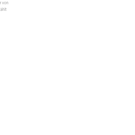
r von
ählt