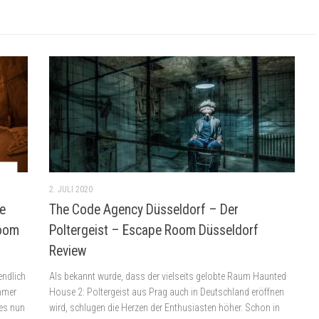
2. JULI 2020
e
The Code Agency Düsseldorf – Der
Room
Poltergeist – Escape Room Düsseldorf
Review
endlich
Als bekannt wurde, dass der vielseits gelobte Raum Haunted
mmer
House 2: Poltergeist aus Prag auch in Deutschland eröffnen
 es nun
wird, schlugen die Herzen der Enthusiasten höher. Schon in