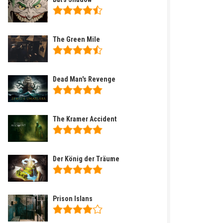
The Green Mile
Dead Man's Revenge
The Kramer Accident
Der König der Träume
Prison Islans