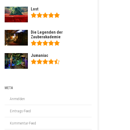
Lost
Die Legenden der
Zauberakademie
Jumaniac
META
Anmelden
Eintrags-Feed
Kommentar-Feed