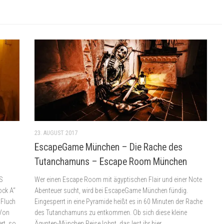
23. AUGUST 2017
EscapeGame München – Die Rache des
Tutanchamuns – Escape Room München
S
Wer einen Escape Room mit ägyptischen Flair und einer Note
ock A“
Abenteuer sucht, wird bei EscapeGame München fündig.
 Fluch
Eingesperrt in eine Pyramide heißt es in 60 Minuten der Rache
 Von
des Tutanchamuns zu entkommen. Ob sich diese kleine
rt, so
Ägypten-München Reise lohnt, das lest ihr hier.