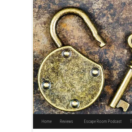
Unter dem Inhalt
Home
Reviews
Escape Room Podcast
T