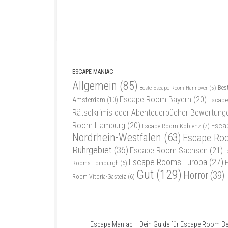
ESCAPE MANIAC
Allgemein
(85)
Bes
Beste Escape Room Hannover
(5)
Escape Room Bayern
(20)
Amsterdam
(10)
Escape
Rätselkrimis oder Abenteuerbücher Bewertung
Room Hamburg
(20)
Esca
Escape Room Koblenz
(7)
Nordrhein-Westfalen
(63)
Escape Ro
Ruhrgebiet
(36)
Escape Room Sachsen
(21)
E
Escape Rooms Europa
(27)
Rooms Edinburgh
(6)
Gut
(129)
Horror
(39)
Room Vitoria-Gasteiz
(6)
Escape Maniac – Dein Guide für Escape Room Be