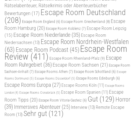
Rätselabenteuer, Rätselkrimis oder Abenteuerbücher
Escape Room Deutschland
Bewertungen
(17)
(208)
Escape
Escape Room Griechenland
(8)
Escape Room England
(6)
Room Hamburg
(20)
Escape Room Leipzig
Escape Room Koblenz
(7)
Escape Room Niederlande
(35)
(15)
Escape Room
Escape Room Nordrhein-Westfalen
Niedersachsen
(13)
Escape Room
(63)
Escape Room Podcast
(45)
Review
(411)
Escape
Escape Room Rheinland-Pfalz
(9)
Room Ruhrgebiet
(36)
Escape Room Sachsen
(21)
Escape Room
Sachsen-Anhalt
(7)
Escape Rooms Athen
(7)
Escape Room Schottland
(6)
Escape
Rooms Dortmund
(5)
Escape Rooms Düsseldorf
(5)
Escape Rooms Edinburgh
(6)
Escape Rooms Europa
(27)
Escape Rooms Köln
(11)
Escape Rooms
Escape
Escape Room Spanien
(11)
Escape Rooms Osnabrück
(5)
London
(4)
Gut
(129)
Horror
Room Tipps
(20)
Escape Room Vitoria-Gasteiz
(6)
(39)
Immersives Abenteuer
(25)
Interview
(13)
Remote Escape
Sehr gut
(121)
Room
(13)