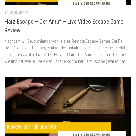
14. JANUAR 2021
Harz Escape – Der Anruf – Live Video Escape Game
Review
Nachdem wir Deutschlands wohl erstes Remote Escape Games Der Fall
Don Vito gespielt hatten, sind wir der Einladung von Harz Escape gefolgt
auch ihren zweiten Live Video Escape Game Der Anruf zu spielen. Lest hier
wie uns der zweite Live Video Escape Room bei Harz Escape gefallen hat.