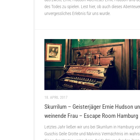
des Todes zu spielen. Lest hier, ob auch dieses Abenteuer
unvergessliches Erlebnis für uns wurde.
18. APRIL 2017
Skurrilum – Geisterjäger Ernie Hudson un
weinende Frau – Escape Room Hamburg
Letztes Jahr ließen wir uns bei Skurrilum in Hamburg vo
Guschis Geile Grotte und Malvinis Vermächtnis im wahrs