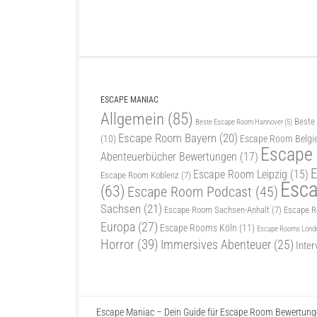
ESCAPE MANIAC
Allgemein
(85)
Beste
Beste Escape Room Hannover
(5)
Escape Room Bayern
(20)
(10)
Escape Room Belgi
Escape
Abenteuerbücher Bewertungen
(17)
E
Escape Room Leipzig
(15)
Escape Room Koblenz
(7)
Esc
(63)
Escape Room Podcast
(45)
Sachsen
(21)
Escape Room Sachsen-Anhalt
(7)
Escape 
Europa
(27)
Escape Rooms Köln
(11)
Escape Rooms Lond
Horror
(39)
Immersives Abenteuer
(25)
Inter
Escape Maniac – Dein Guide für Escape Room Bewertunge