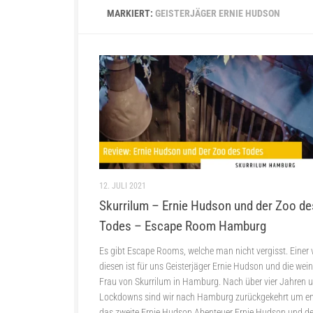
MARKIERT:
GEISTERJÄGER ERNIE HUDSON
12. JULI 2021
Skurrilum – Ernie Hudson und der Zoo de
Todes – Escape Room Hamburg
Es gibt Escape Rooms, welche man nicht vergisst. Einer
diesen ist für uns Geisterjäger Ernie Hudson und die wei
Frau von Skurrilum in Hamburg. Nach über vier Jahren 
Lockdowns sind wir nach Hamburg zurückgekehrt um en
das zweite Ernie Hudson Abenteuer Ernie Hudson und d