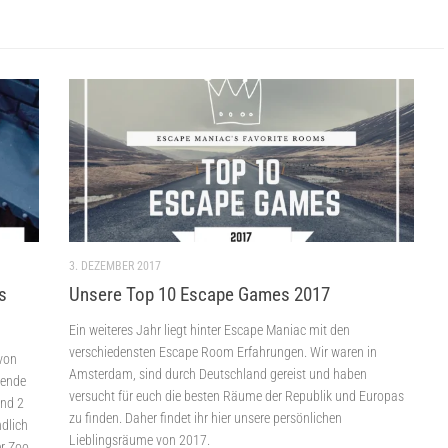
3. DEZEMBER 2017
s
Unsere Top 10 Escape Games 2017
Ein weiteres Jahr liegt hinter Escape Maniac mit den
verschiedensten Escape Room Erfahrungen. Wir waren in
 von
Amsterdam, sind durch Deutschland gereist und haben
nende
versucht für euch die besten Räume der Republik und Europas
und 2
zu finden. Daher findet ihr hier unsere persönlichen
dlich
Lieblingsräume von 2017.
er Zoo