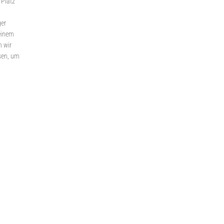
 Platz
ger
einem
n wir
ssen, um