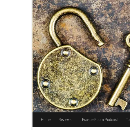
Unter dem Inhalt
Home
Reviews
Escape Room Podcast
To