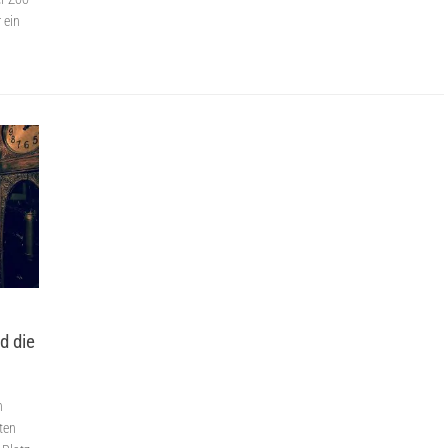
 ein
d die
n
ten