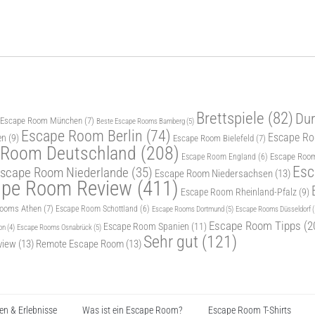
Brettspiele
(82)
Dur
 Escape Room München
(7)
Beste Escape Rooms Bamberg
(5)
Escape Room Berlin
(74)
Escape Roo
en
(9)
Escape Room Bielefeld
(7)
 Room Deutschland
(208)
Escape Room
Escape Room England
(6)
Esc
scape Room Niederlande
(35)
Escape Room Niedersachsen
(13)
ape Room Review
(411)
Escape Room Rheinland-Pfalz
(9)
Rooms Athen
(7)
Escape Room Schottland
(6)
Escape Rooms Dortmund
(5)
Escape Rooms Düsseldorf
(
Escape Room Tipps
(2
Escape Room Spanien
(11)
Escape Rooms Osnabrück
(5)
on
(4)
Sehr gut
(121)
view
(13)
Remote Escape Room
(13)
n & Erlebnisse
Was ist ein Escape Room?
Escape Room T-Shirts