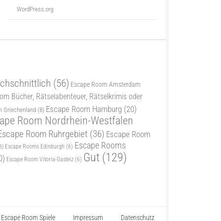
WordPress.org
chschnittlich
(56)
Escape Room Amsterdam
m Bücher, Rätselabenteuer, Rätselkrimis oder
Escape Room Hamburg
(20)
 Griechenland
(8)
ape Room Nordrhein-Westfalen
Escape Room Ruhrgebiet
(36)
Escape Room
Escape Rooms
5)
Escape Rooms Edinburgh
(6)
Gut
(129)
0)
Escape Room Vitoria-Gasteiz
(6)
Escape Room Spiele
Impressum
Datenschutz