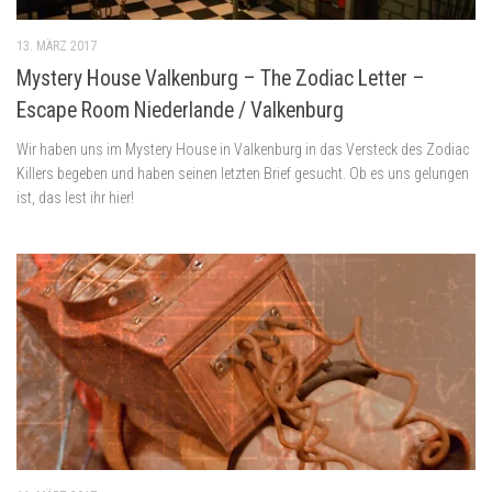
13. MÄRZ 2017
Mystery House Valkenburg – The Zodiac Letter –
Escape Room Niederlande / Valkenburg
Wir haben uns im Mystery House in Valkenburg in das Versteck des Zodiac
Killers begeben und haben seinen letzten Brief gesucht. Ob es uns gelungen
ist, das lest ihr hier!