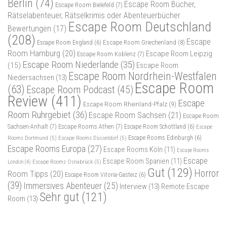
Berlin
(74)
Escape Room Bücher,
Escape Room Bielefeld
(7)
Rätselabenteuer, Rätselkrimis oder Abenteuerbücher
Escape Room Deutschland
Bewertungen
(17)
(208)
Escape
Escape Room Griechenland
(8)
Escape Room England
(6)
Room Hamburg
(20)
Escape Room Leipzig
Escape Room Koblenz
(7)
Escape Room Niederlande
(35)
(15)
Escape Room
Escape Room Nordrhein-Westfalen
Niedersachsen
(13)
Escape Room
(63)
Escape Room Podcast
(45)
Review
(411)
Escape
Escape Room Rheinland-Pfalz
(9)
Room Ruhrgebiet
(36)
Escape Room Sachsen
(21)
Escape Room
Sachsen-Anhalt
(7)
Escape Rooms Athen
(7)
Escape Room Schottland
(6)
Escape
Rooms Dortmund
(5)
Escape Rooms Düsseldorf
(5)
Escape Rooms Edinburgh
(6)
Escape Rooms Europa
(27)
Escape Rooms Köln
(11)
Escape Rooms
Escape
Escape Room Spanien
(11)
Escape Rooms Osnabrück
(5)
London
(4)
Gut
(129)
Horror
Room Tipps
(20)
Escape Room Vitoria-Gasteiz
(6)
(39)
Immersives Abenteuer
(25)
Interview
(13)
Remote Escape
Sehr gut
(121)
Room
(13)