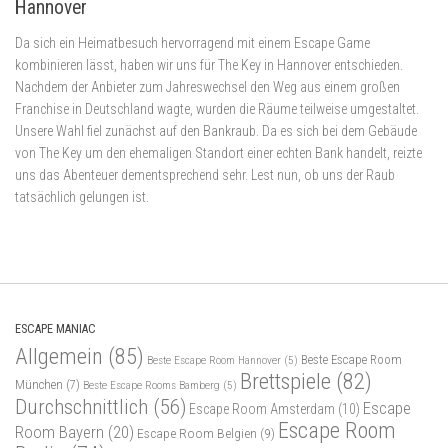
Hannover
Da sich ein Heimatbesuch hervorragend mit einem Escape Game
kombinieren lässt, haben wir uns für The Key in Hannover entschieden.
Nachdem der Anbieter zum Jahreswechsel den Weg aus einem großen
Franchise in Deutschland wagte, wurden die Räume teilweise umgestaltet.
Unsere Wahl fiel zunächst auf den Bankraub. Da es sich bei dem Gebäude
von The Key um den ehemaligen Standort einer echten Bank handelt, reizte
uns das Abenteuer dementsprechend sehr. Lest nun, ob uns der Raub
tatsächlich gelungen ist.
ESCAPE MANIAC
Allgemein
(85)
Beste Escape Room
Beste Escape Room Hannover
(5)
Brettspiele
(82)
München
(7)
Beste Escape Rooms Bamberg
(5)
Durchschnittlich
(56)
Escape
Escape Room Amsterdam
(10)
Escape Room
Room Bayern
(20)
Escape Room Belgien
(9)