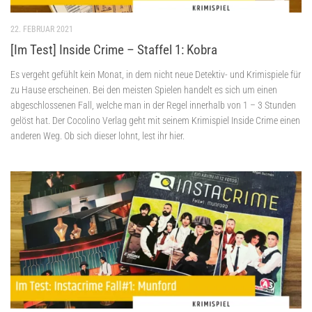
22. FEBRUAR 2021
[Im Test] Inside Crime – Staffel 1: Kobra
Es vergeht gefühlt kein Monat, in dem nicht neue Detektiv- und Krimispiele für
zu Hause erscheinen. Bei den meisten Spielen handelt es sich um einen
abgeschlossenen Fall, welche man in der Regel innerhalb von 1 – 3 Stunden
gelöst hat. Der Cocolino Verlag geht mit seinem Krimispiel Inside Crime einen
anderen Weg. Ob sich dieser lohnt, lest ihr hier.