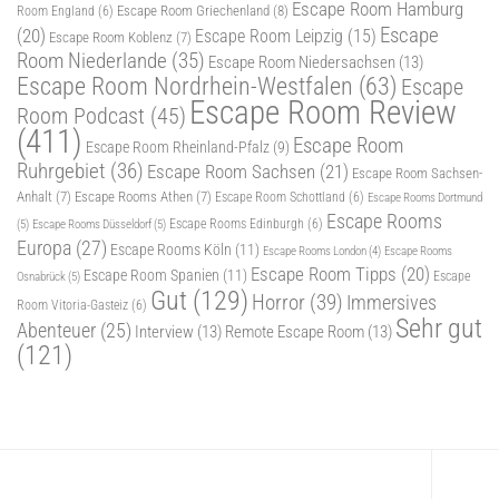
Escape Room Hamburg
Escape Room Griechenland
(8)
Room England
(6)
Escape
(20)
Escape Room Leipzig
(15)
Escape Room Koblenz
(7)
Room Niederlande
(35)
Escape Room Niedersachsen
(13)
Escape Room Nordrhein-Westfalen
(63)
Escape
Escape Room Review
Room Podcast
(45)
(411)
Escape Room
Escape Room Rheinland-Pfalz
(9)
Ruhrgebiet
(36)
Escape Room Sachsen
(21)
Escape Room Sachsen-
Anhalt
(7)
Escape Rooms Athen
(7)
Escape Room Schottland
(6)
Escape Rooms Dortmund
Escape Rooms
(5)
Escape Rooms Düsseldorf
(5)
Escape Rooms Edinburgh
(6)
Europa
(27)
Escape Rooms Köln
(11)
Escape Rooms
Escape Rooms London
(4)
Escape Room Tipps
(20)
Escape Room Spanien
(11)
Osnabrück
(5)
Escape
Gut
(129)
Horror
(39)
Immersives
Room Vitoria-Gasteiz
(6)
Sehr gut
Abenteuer
(25)
Interview
(13)
Remote Escape Room
(13)
(121)