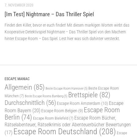
7. NOVEMBER 2020
[Im Test] Nightmare – Das Thriller Spiel
Findet den Killer, bevor er euch findet! Mit diesen markigen Worten wirbt das
Kooperative Detektivspiel Nightmare – Das Thriller Spiel von den Machern
hinter Escape Room – Das Spiel. Lest hier was sich dahinter versteckt.
ESCAPE MANIAC
Allgemein
(85)
Beste Escape Room
Beste Escape Room Hannover
(5)
Brettspiele
(82)
München
(7)
Beste Escape Rooms Bamberg
(5)
Durchschnittlich
(56)
Escape
Escape Room Amsterdam
(10)
Escape Room
Room Bayern
(20)
Escape Room Belgien
(9)
Berlin
(74)
Escape Room Bücher,
Escape Room Bielefeld
(7)
Rätselabenteuer, Rätselkrimis oder Abenteuerbücher Bewertungen
Escape Room Deutschland
(208)
(17)
Escape