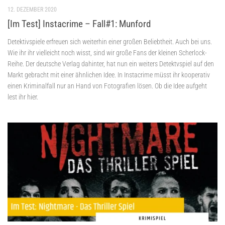
12. DEZEMBER 2020
[Im Test] Instacrime – Fall#1: Munford
Detektivspiele erfreuen sich weiterhin einer großen Beliebtheit. Auch bei uns.
Wie ihr ihr vielleicht noch wisst, sind wir große Fans der kleinen Scherlock-
Reihe. Der deutsche Verlag dahinter, hat nun ein weiters Detektvspiel auf den
Markt gebracht mit einer ähnlichen Idee. In Instacrime müsst ihr kooperativ
einen Kriminalfall nur an Hand von Fotografien lösen. Ob die Idee aufgeht
lest ihr hier.