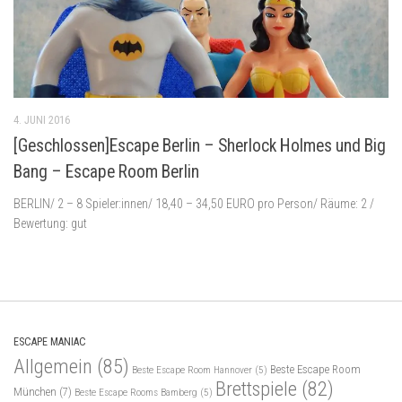
4. JUNI 2016
[Geschlossen]Escape Berlin – Sherlock Holmes und Big
Bang – Escape Room Berlin
BERLIN/ 2 – 8 Spieler:innen/ 18,40 – 34,50 EURO pro Person/ Räume: 2 /
Bewertung: gut
ESCAPE MANIAC
Allgemein
(85)
Beste Escape Room
Beste Escape Room Hannover
(5)
Brettspiele
(82)
München
(7)
Beste Escape Rooms Bamberg
(5)