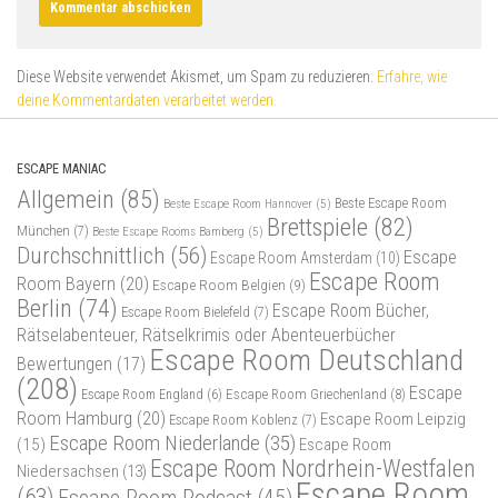
Diese Website verwendet Akismet, um Spam zu reduzieren.
Erfahre, wie
deine Kommentardaten verarbeitet werden.
ESCAPE MANIAC
Allgemein
(85)
Beste Escape Room
Beste Escape Room Hannover
(5)
Brettspiele
(82)
München
(7)
Beste Escape Rooms Bamberg
(5)
Durchschnittlich
(56)
Escape
Escape Room Amsterdam
(10)
Escape Room
Room Bayern
(20)
Escape Room Belgien
(9)
Berlin
(74)
Escape Room Bücher,
Escape Room Bielefeld
(7)
Rätselabenteuer, Rätselkrimis oder Abenteuerbücher
Escape Room Deutschland
Bewertungen
(17)
(208)
Escape
Escape Room Griechenland
(8)
Escape Room England
(6)
Room Hamburg
(20)
Escape Room Leipzig
Escape Room Koblenz
(7)
Escape Room Niederlande
(35)
(15)
Escape Room
Escape Room Nordrhein-Westfalen
Niedersachsen
(13)
Escape Room
(63)