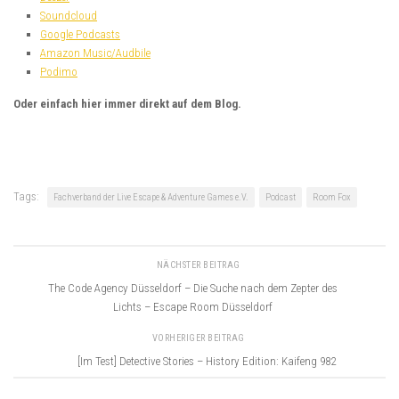
Soundcloud
Google Podcasts
Amazon Music/Audbile
Podimo
Oder einfach hier immer direkt auf dem Blog.
Tags:
Fachverband der Live Escape & Adventure Games e.V.
Podcast
Room Fox
NÄCHSTER BEITRAG
The Code Agency Düsseldorf – Die Suche nach dem Zepter des
Lichts – Escape Room Düsseldorf
VORHERIGER BEITRAG
[Im Test] Detective Stories – History Edition: Kaifeng 982