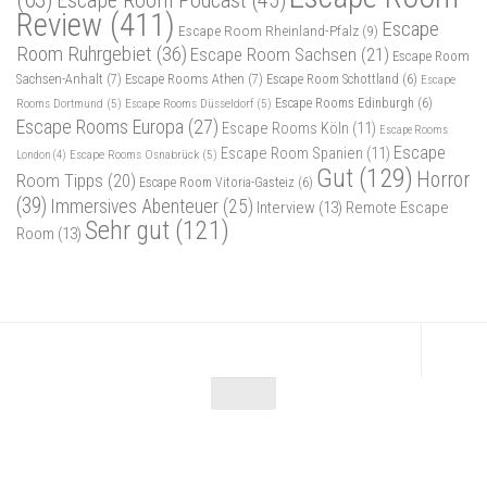
Escape Room Podcast
(45)
Review
(411)
Escape
Escape Room Rheinland-Pfalz
(9)
Room Ruhrgebiet
(36)
Escape Room Sachsen
(21)
Escape Room
Sachsen-Anhalt
(7)
Escape Rooms Athen
(7)
Escape Room Schottland
(6)
Escape
Rooms Dortmund
(5)
Escape Rooms Düsseldorf
(5)
Escape Rooms Edinburgh
(6)
Escape Rooms Europa
(27)
Escape Rooms Köln
(11)
Escape Rooms
Escape
Escape Room Spanien
(11)
Escape Rooms Osnabrück
(5)
London
(4)
Gut
(129)
Horror
Room Tipps
(20)
Escape Room Vitoria-Gasteiz
(6)
(39)
Immersives Abenteuer
(25)
Interview
(13)
Remote Escape
Sehr gut
(121)
Room
(13)
Escape Maniac © 2026. Alle Rechte vorbehalten.
Powered by
- Entworfen mit dem
Zu Hueman Pro wechseln