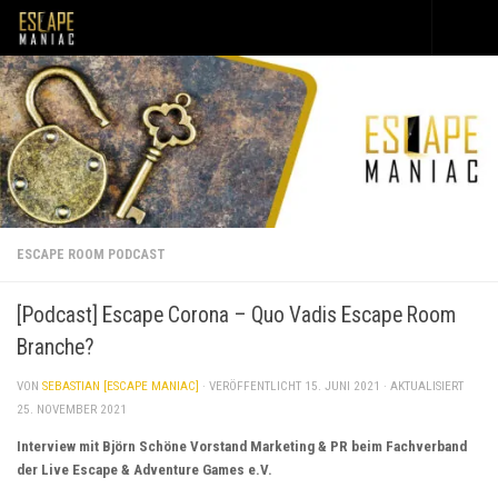
Unter dem Inhalt
ESCAPE ROOM PODCAST
[Podcast] Escape Corona – Quo Vadis Escape Room
Branche?
VON
SEBASTIAN [ESCAPE MANIAC]
· VERÖFFENTLICHT
15. JUNI 2021
· AKTUALISIERT
25. NOVEMBER 2021
Interview mit Björn Schöne Vorstand Marketing & PR beim Fachverband
der Live Escape & Adventure Games e.V.