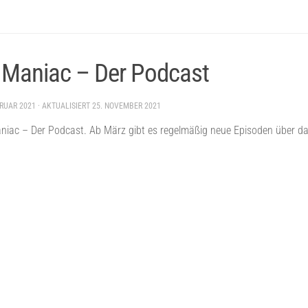
 Maniac – Der Podcast
BRUAR 2021
· AKTUALISIERT
25. NOVEMBER 2021
niac – Der Podcast. Ab März gibt es regelmäßig neue Episoden über d