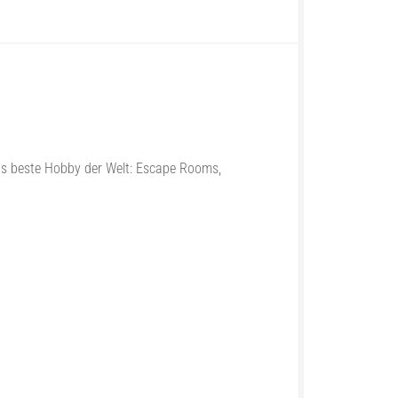
as beste Hobby der Welt: Escape Rooms,