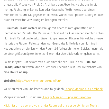
eingespielte Videos von Prof. Dr. Archibald von Absento, welche uns in die
richtige Richtung lenken sollten oder klassische Texthinweise über einen
Monitor im Raum. Die gegebenen Hinweise waren meist passend, sorgten aber
auch teilweise für Verwirrung im besagten Mittelteil.
Illumintati Headquarters
überzeugt mit einem stimmigen Setting und
thematischen Rätseln. Der Raum verzichtet auf die klassischen sterotypischen
Illuminati Rätsel und ersetzt diese mit spannenden Rätseln, für welche diverse
historische Figuren Pate standen. Auf Grund des Mittelteils von Illuminati
Headquarters empfehlen wir den Raum 2-4 fortgeschrittenen Spieler:innenn, da
bei einer größeren Spieler:innenzahl leicht der Überblick verloren gehen kann.
Solltet ihr jetzt Lust bekommen auch einmal einen Blick in das
Illuminati
Headquarter
zu werfen, dann bucht euer Erlebnis direkt über die Website von
One Hour Lockup
.
Website:
https://www.onehourlockup.nl/en/
Willst du mehr von uns lesen? Dann folge doch
Escape Maniac auf Facebook
.
Mitspieler findest du in unserer
Escape Maniac Gruppe auf Facebook
.
Klick hier um zu sehen, wo sich der Raum auf unserer persönlichen Toplist