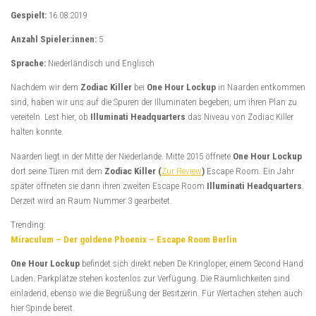
Gespielt:
16.08.2019
Anzahl Spieler:innen:
5
Sprache:
Niederländisch und Englisch
Nachdem wir dem
Zodiac Killer
bei
One Hour Lockup
in Naarden entkommen
sind, haben wir uns auf die Spuren der Illuminaten begeben, um ihren Plan zu
vereiteln. Lest hier, ob
Illuminati Headquarters
das Niveau von Zodiac Killer
halten konnte.
Naarden liegt in der Mitte der Niederlande. Mitte 2015 öffnete
One Hour Lockup
dort seine Türen mit dem
Zodiac Killer (
Zur Review
)
Escape Room. Ein Jahr
später öffneten sie dann ihren zweiten Escape Room
Illuminati Headquarters
.
Derzeit wird an Raum Nummer 3 gearbeitet.
Trending:
Miraculum – Der goldene Phoenix – Escape Room Berlin
One Hour Lockup
befindet sich direkt neben De Kringloper, einem Second Hand
Laden. Parkplätze stehen kostenlos zur Verfügung. Die Räumlichkeiten sind
einladend, ebenso wie die Begrüßung der Besitzerin. Für Wertachen stehen auch
hier Spinde bereit.