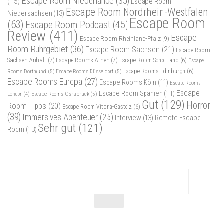
Escape Room Niederlande
(35)
(15)
Escape Room
Escape Room Nordrhein-Westfalen
Niedersachsen
(13)
Escape Room
(63)
Escape Room Podcast
(45)
Review
(411)
Escape
Escape Room Rheinland-Pfalz
(9)
Room Ruhrgebiet
(36)
Escape Room Sachsen
(21)
Escape Room
Sachsen-Anhalt
(7)
Escape Rooms Athen
(7)
Escape Room Schottland
(6)
Escape
Rooms Dortmund
(5)
Escape Rooms Düsseldorf
(5)
Escape Rooms Edinburgh
(6)
Escape Rooms Europa
(27)
Escape Rooms Köln
(11)
Escape Rooms
Escape
Escape Room Spanien
(11)
Escape Rooms Osnabrück
(5)
London
(4)
Gut
(129)
Horror
Room Tipps
(20)
Escape Room Vitoria-Gasteiz
(6)
(39)
Immersives Abenteuer
(25)
Interview
(13)
Remote Escape
Sehr gut
(121)
Room
(13)