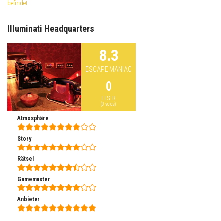
befindet.
Illuminati Headquarters
8.3
ESCAPE MANIAC
0
LESER
(
0
votes)
Atmosphäre
Story
Rätsel
Gamemaster
Anbieter