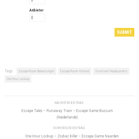
Anbieter
Tags:
Escape Room Bewertungen
Escape Room Holland
Illuminati Headquarters
One Hour Lockup
NÄCHSTER BEITRAG
Escape Tales – Runaway Train – Escape Game Bussum
(Niederlande)
VORHERIGER BEITRAG
One Hour Lockup – Zodiac Killer – Escape Game Naarden