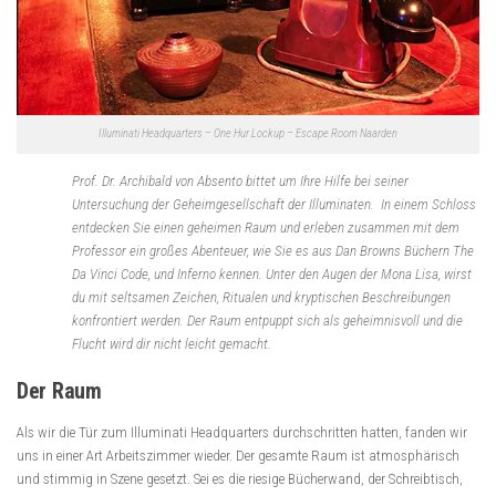
Illuminati Headquarters – One Hur Lockup – Escape Room Naarden
Prof. Dr. Archibald von Absento bittet um Ihre Hilfe bei seiner
Untersuchung der Geheimgesellschaft der Illuminaten. In einem Schloss
entdecken Sie einen geheimen Raum und erleben zusammen mit dem
Professor ein großes Abenteuer, wie Sie es aus Dan Browns Büchern The
Da Vinci Code, und Inferno kennen. Unter den Augen der Mona Lisa, wirst
du mit seltsamen Zeichen, Ritualen und kryptischen Beschreibungen
konfrontiert werden. Der Raum entpuppt sich als geheimnisvoll und die
Flucht wird dir nicht leicht gemacht.
Der Raum
Als wir die Tür zum Illuminati Headquarters durchschritten hatten, fanden wir
uns in einer Art Arbeitszimmer wieder. Der gesamte Raum ist atmosphärisch
und stimmig in Szene gesetzt. Sei es die riesige Bücherwand, der Schreibtisch,