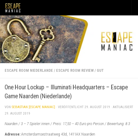
Unter dem Inhalt
ESCAPE ROOM NIEDERLANDE
/
ESCAPE ROOM REVIEW
/
GUT
One Hour Lockup – Illuminati Headquarters – Escape
Game Naarden (Niederlande)
VON
SEBASTIAN [ESCAPE MANIAC]
· VERÖFFENTLICHT
29. AUGUST 2019
· AKTUALISIERT
29. AUGUST 2019
Naarden / 3 – 7 Spieler:innen / Preis: 17,50 – 40 Euro pro Person / Bewertung: 8.3
Adresse:
Amsterdamsestraatweg 43d, 1411AX Naarden