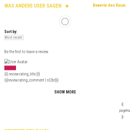
WAS ANDERE USER SAGEN
Bewerte den Raum
Sort by:
Be the first to leave a review.
Verified
{{{ review.rating_title }}}
{{{review.rating_comment | nl2br}}}
SHOW MORE
{{
pageN
}}