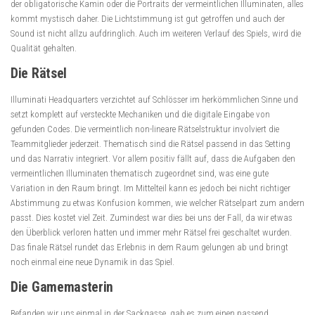
der obligatorische Kamin oder die Portraits der vermeintlichen Illuminaten, alles
kommt mystisch daher. Die Lichtstimmung ist gut getroffen und auch der
Sound ist nicht allzu aufdringlich. Auch im weiteren Verlauf des Spiels, wird die
Qualität gehalten.
Die Rätsel
Illuminati Headquarters verzichtet auf Schlösser im herkömmlichen Sinne und
setzt komplett auf versteckte Mechaniken und die digitale Eingabe von
gefunden Codes. Die vermeintlich non-lineare Rätselstruktur involviert die
Teammitglieder jederzeit. Thematisch sind die Rätsel passend in das Setting
und das Narrativ integriert. Vor allem positiv fällt auf, dass die Aufgaben den
vermeintlichen Illuminaten thematisch zugeordnet sind, was eine gute
Variation in den Raum bringt. Im Mittelteil kann es jedoch bei nicht richtiger
Abstimmung zu etwas Konfusion kommen, wie welcher Rätselpart zum andern
passt. Dies kostet viel Zeit. Zumindest war dies bei uns der Fall, da wir etwas
den Überblick verloren hatten und immer mehr Rätsel frei geschaltet wurden.
Das finale Rätsel rundet das Erlebnis in dem Raum gelungen ab und bringt
noch einmal eine neue Dynamik in das Spiel.
Die Gamemasterin
Befanden wir uns einmal in der Sackgasse, gab es zum einen passend