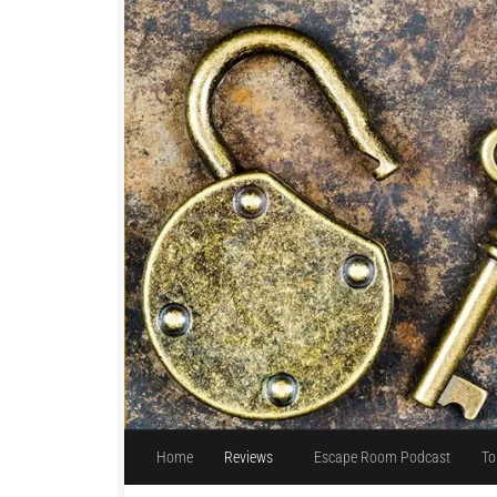
Unter dem Inhalt
Home
Reviews
Escape Room Podcast
To