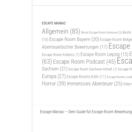
ESCAPE MANIAC
Allgemein
(85)
Beste
Beste Escape Room Hannover
(5)
Escape Room Bayern
(20)
(10)
Escape Room Belgi
Escape
Abenteuerbücher Bewertungen
(17)
E
Escape Room Leipzig
(15)
Escape Room Koblenz
(7)
Esc
(63)
Escape Room Podcast
(45)
Sachsen
(21)
Escape Room Sachsen-Anhalt
(7)
Escape 
Europa
(27)
Escape Rooms Köln
(11)
Escape Rooms Lond
Horror
(39)
Immersives Abenteuer
(25)
Inter
Escape Maniac – Dein Guide für Escape Room Bewertunge
Escape Maniac © 2026. Alle Rechte vorbehalten.