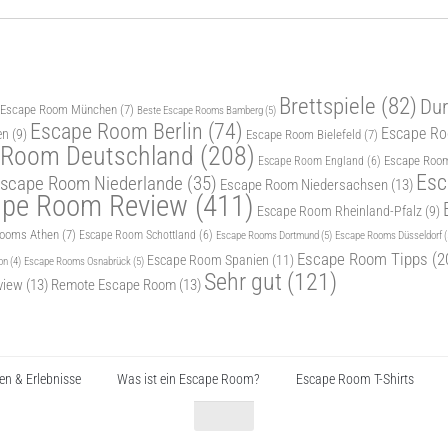
Brettspiele
(82)
Dur
 Escape Room München
(7)
Beste Escape Rooms Bamberg
(5)
Escape Room Berlin
(74)
Escape Roo
en
(9)
Escape Room Bielefeld
(7)
 Room Deutschland
(208)
Escape Room
Escape Room England
(6)
Esc
scape Room Niederlande
(35)
Escape Room Niedersachsen
(13)
ape Room Review
(411)
Escape Room Rheinland-Pfalz
(9)
Rooms Athen
(7)
Escape Room Schottland
(6)
Escape Rooms Dortmund
(5)
Escape Rooms Düsseldorf
(
Escape Room Tipps
(2
Escape Room Spanien
(11)
Escape Rooms Osnabrück
(5)
on
(4)
Sehr gut
(121)
view
(13)
Remote Escape Room
(13)
n & Erlebnisse
Was ist ein Escape Room?
Escape Room T-Shirts