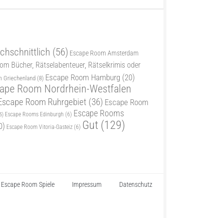
chschnittlich
(56)
Escape Room Amsterdam
m Bücher, Rätselabenteuer, Rätselkrimis oder
Escape Room Hamburg
(20)
 Griechenland
(8)
ape Room Nordrhein-Westfalen
Escape Room Ruhrgebiet
(36)
Escape Room
Escape Rooms
5)
Escape Rooms Edinburgh
(6)
Gut
(129)
0)
Escape Room Vitoria-Gasteiz
(6)
Escape Room Spiele
Impressum
Datenschutz