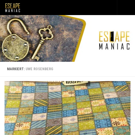
Unter dem Inhalt
MARKIERT:
UWE ROSENBERG