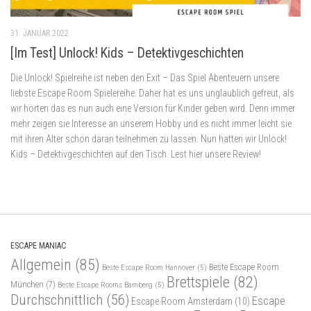
31. JANUAR 2022
[Im Test] Unlock! Kids – Detektivgeschichten
Die Unlock! Spielreihe ist neben den Exit – Das Spiel Abenteuern unsere
liebste Escape Room Spielereihe. Daher hat es uns unglaublich gefreut, als
wir hörten das es nun auch eine Version für Kinder geben wird. Denn immer
mehr zeigen sie Interesse an unserem Hobby und es nicht immer leicht sie
mit ihren Alter schon daran teilnehmen zu lassen. Nun hatten wir Unlock!
Kids – Detektivgeschichten auf den Tisch. Lest hier unsere Review!
ESCAPE MANIAC
Allgemein
(85)
Beste Escape Room
Beste Escape Room Hannover
(5)
Brettspiele
(82)
München
(7)
Beste Escape Rooms Bamberg
(5)
Durchschnittlich
(56)
Escape
Escape Room Amsterdam
(10)