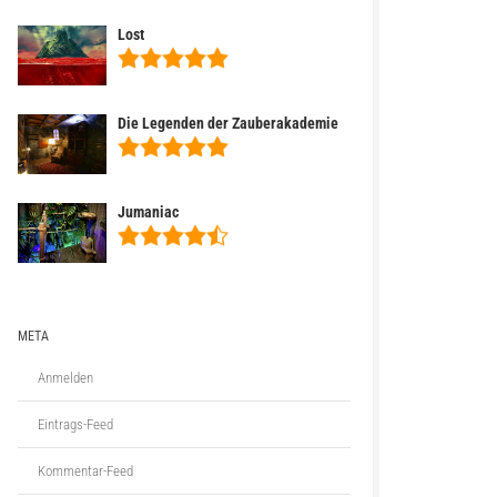
Lost
Die Legenden der Zauberakademie
Jumaniac
META
Anmelden
Eintrags-Feed
Kommentar-Feed