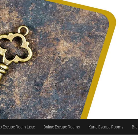
p Escape Room Liste
Online Escape Rooms
Karte Escape Rooms
Bre