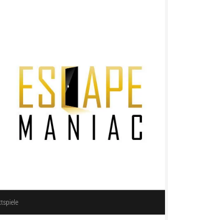
ttspiele