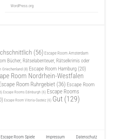
WordPress.org
chschnittlich
(56)
Escape Room Amsterdam
m Bücher, Rätselabenteuer, Rätselkrimis oder
Escape Room Hamburg
(20)
 Griechenland
(8)
ape Room Nordrhein-Westfalen
Escape Room Ruhrgebiet
(36)
Escape Room
Escape Rooms
5)
Escape Rooms Edinburgh
(6)
Gut
(129)
0)
Escape Room Vitoria-Gasteiz
(6)
Escape Room Spiele
Impressum
Datenschutz