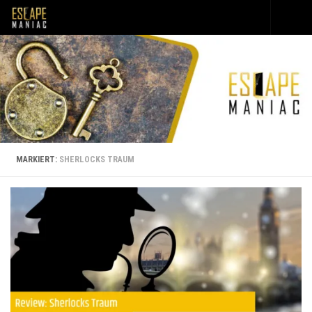
Unter dem Inhalt
MARKIERT:
SHERLOCKS TRAUM