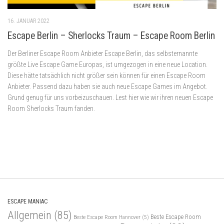
16. JANUAR 2022
Escape Berlin – Sherlocks Traum – Escape Room Berlin
Der Berliner Escape Room Anbieter Escape Berlin, das selbsternannte
größte Live Escape Game Europas, ist umgezogen in eine neue Location.
Diese hätte tatsächlich nicht größer sein können für einen Escape Room
Anbieter. Passend dazu haben sie auch neue Escape Games im Angebot.
Grund genug für uns vorbeizuschauen. Lest hier wie wir ihren neuen Escape
Room Sherlocks Traum fanden.
ESCAPE MANIAC
Allgemein
(85)
Beste Escape Room
Beste Escape Room Hannover
(5)