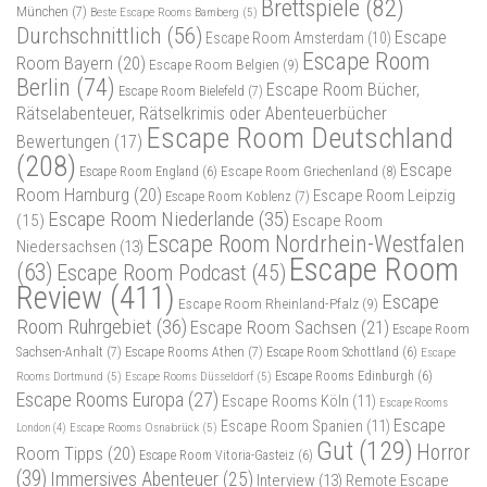
Brettspiele
(82)
München
(7)
Beste Escape Rooms Bamberg
(5)
Durchschnittlich
(56)
Escape
Escape Room Amsterdam
(10)
Escape Room
Room Bayern
(20)
Escape Room Belgien
(9)
Berlin
(74)
Escape Room Bücher,
Escape Room Bielefeld
(7)
Rätselabenteuer, Rätselkrimis oder Abenteuerbücher
Escape Room Deutschland
Bewertungen
(17)
(208)
Escape
Escape Room Griechenland
(8)
Escape Room England
(6)
Room Hamburg
(20)
Escape Room Leipzig
Escape Room Koblenz
(7)
Escape Room Niederlande
(35)
(15)
Escape Room
Escape Room Nordrhein-Westfalen
Niedersachsen
(13)
Escape Room
(63)
Escape Room Podcast
(45)
Review
(411)
Escape
Escape Room Rheinland-Pfalz
(9)
Room Ruhrgebiet
(36)
Escape Room Sachsen
(21)
Escape Room
Sachsen-Anhalt
(7)
Escape Rooms Athen
(7)
Escape Room Schottland
(6)
Escape
Rooms Dortmund
(5)
Escape Rooms Düsseldorf
(5)
Escape Rooms Edinburgh
(6)
Escape Rooms Europa
(27)
Escape Rooms Köln
(11)
Escape Rooms
Escape
Escape Room Spanien
(11)
Escape Rooms Osnabrück
(5)
London
(4)
Gut
(129)
Horror
Room Tipps
(20)
Escape Room Vitoria-Gasteiz
(6)
(39)
Immersives Abenteuer
(25)
Interview
(13)
Remote Escape