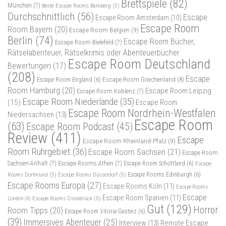
Brettspiele
(82)
München
(7)
Beste Escape Rooms Bamberg
(5)
Durchschnittlich
(56)
Escape
Escape Room Amsterdam
(10)
Escape Room
Room Bayern
(20)
Escape Room Belgien
(9)
Berlin
(74)
Escape Room Bücher,
Escape Room Bielefeld
(7)
Rätselabenteuer, Rätselkrimis oder Abenteuerbücher
Escape Room Deutschland
Bewertungen
(17)
(208)
Escape
Escape Room Griechenland
(8)
Escape Room England
(6)
Room Hamburg
(20)
Escape Room Leipzig
Escape Room Koblenz
(7)
Escape Room Niederlande
(35)
(15)
Escape Room
Escape Room Nordrhein-Westfalen
Niedersachsen
(13)
Escape Room
(63)
Escape Room Podcast
(45)
Review
(411)
Escape
Escape Room Rheinland-Pfalz
(9)
Room Ruhrgebiet
(36)
Escape Room Sachsen
(21)
Escape Room
Sachsen-Anhalt
(7)
Escape Rooms Athen
(7)
Escape Room Schottland
(6)
Escape
Rooms Dortmund
(5)
Escape Rooms Düsseldorf
(5)
Escape Rooms Edinburgh
(6)
Escape Rooms Europa
(27)
Escape Rooms Köln
(11)
Escape Rooms
Escape
Escape Room Spanien
(11)
Escape Rooms Osnabrück
(5)
London
(4)
Gut
(129)
Horror
Room Tipps
(20)
Escape Room Vitoria-Gasteiz
(6)
(39)
Immersives Abenteuer
(25)
Interview
(13)
Remote Escape