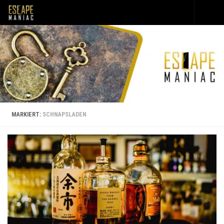
Unter dem Inhalt
MARKIERT:
SCHNAPSLADEN