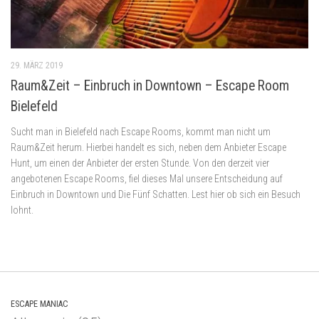
29. MÄRZ 2019
Raum&Zeit – Einbruch in Downtown – Escape Room
Bielefeld
Sucht man in Bielefeld nach Escape Rooms, kommt man nicht um
Raum&Zeit herum. Hierbei handelt es sich, neben dem Anbieter Escape
Hunt, um einen der Anbieter der ersten Stunde. Von den derzeit vier
angebotenen Escape Rooms, fiel dieses Mal unsere Entscheidung auf
Einbruch in Downtown und Die Fünf Schatten. Lest hier ob sich ein Besuch
lohnt.
ESCAPE MANIAC