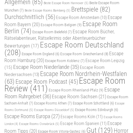
Allgemein
(85)
Beste Escape Room
Beste Escape Room Hannover
(5)
Brettspiele
(82)
München
(7)
Beste Escape Rooms Bamberg
(5)
Durchschnittlich
(56)
Escape
Escape Room Amsterdam
(10)
Escape Room
Room Bayern
(20)
Escape Room Belgien
(9)
Berlin
(74)
Escape Room Bücher,
Escape Room Bielefeld
(7)
Rätselabenteuer, Rätselkrimis oder Abenteuerbücher
Escape Room Deutschland
Bewertungen
(17)
(208)
Escape
Escape Room Griechenland
(8)
Escape Room England
(6)
Room Hamburg
(20)
Escape Room Leipzig
Escape Room Koblenz
(7)
Escape Room Niederlande
(35)
(15)
Escape Room
Escape Room Nordrhein-Westfalen
Niedersachsen
(13)
Escape Room
(63)
Escape Room Podcast
(45)
Review
(411)
Escape
Escape Room Rheinland-Pfalz
(9)
Room Ruhrgebiet
(36)
Escape Room Sachsen
(21)
Escape Room
Sachsen-Anhalt
(7)
Escape Rooms Athen
(7)
Escape Room Schottland
(6)
Escape
Rooms Dortmund
(5)
Escape Rooms Düsseldorf
(5)
Escape Rooms Edinburgh
(6)
Escape Rooms Europa
(27)
Escape Rooms Köln
(11)
Escape Rooms
Escape
Escape Room Spanien
(11)
Escape Rooms Osnabrück
(5)
London
(4)
Gut
(129)
Horror
Room Tipps
(20)
Escape Room Vitoria-Gasteiz
(6)