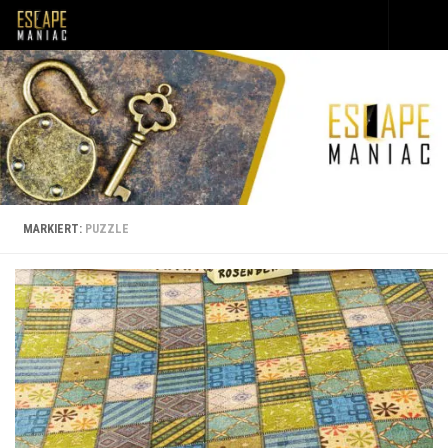
Unter dem Inhalt
MARKIERT:
PUZZLE