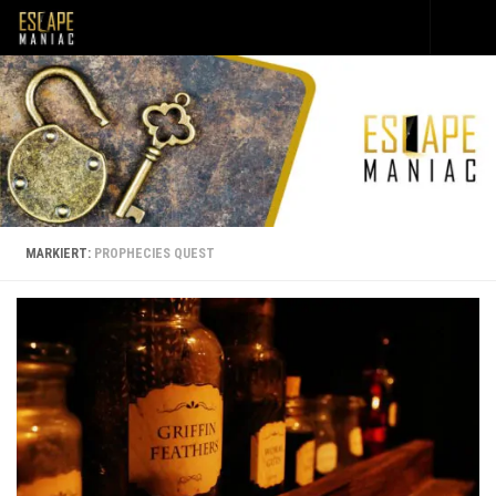
Unter dem Inhalt
MARKIERT:
PROPHECIES QUEST