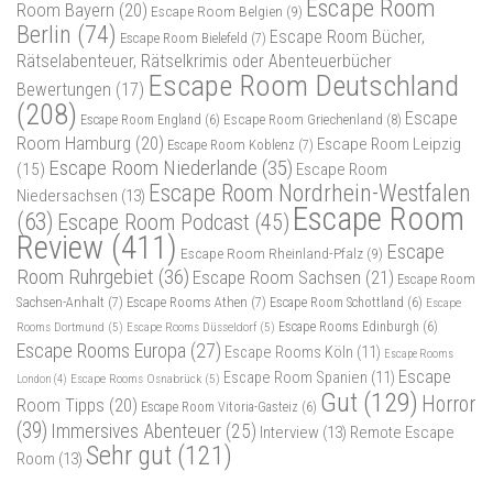
Escape Room
Room Bayern
(20)
Escape Room Belgien
(9)
Berlin
(74)
Escape Room Bücher,
Escape Room Bielefeld
(7)
Rätselabenteuer, Rätselkrimis oder Abenteuerbücher
Escape Room Deutschland
Bewertungen
(17)
(208)
Escape
Escape Room Griechenland
(8)
Escape Room England
(6)
Room Hamburg
(20)
Escape Room Leipzig
Escape Room Koblenz
(7)
Escape Room Niederlande
(35)
(15)
Escape Room
Escape Room Nordrhein-Westfalen
Niedersachsen
(13)
Escape Room
(63)
Escape Room Podcast
(45)
Review
(411)
Escape
Escape Room Rheinland-Pfalz
(9)
Room Ruhrgebiet
(36)
Escape Room Sachsen
(21)
Escape Room
Sachsen-Anhalt
(7)
Escape Rooms Athen
(7)
Escape Room Schottland
(6)
Escape
Rooms Dortmund
(5)
Escape Rooms Düsseldorf
(5)
Escape Rooms Edinburgh
(6)
Escape Rooms Europa
(27)
Escape Rooms Köln
(11)
Escape Rooms
Escape
Escape Room Spanien
(11)
Escape Rooms Osnabrück
(5)
London
(4)
Gut
(129)
Horror
Room Tipps
(20)
Escape Room Vitoria-Gasteiz
(6)
(39)
Immersives Abenteuer
(25)
Interview
(13)
Remote Escape
Sehr gut
(121)
Room
(13)