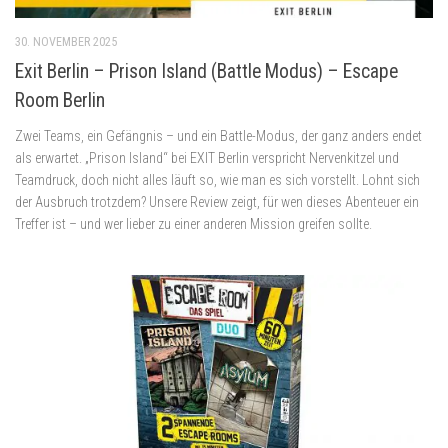
30. NOVEMBER 2025
Exit Berlin – Prison Island (Battle Modus) – Escape
Room Berlin
Zwei Teams, ein Gefängnis – und ein Battle-Modus, der ganz anders endet
als erwartet. „Prison Island“ bei EXIT Berlin verspricht Nervenkitzel und
Teamdruck, doch nicht alles läuft so, wie man es sich vorstellt. Lohnt sich
der Ausbruch trotzdem? Unsere Review zeigt, für wen dieses Abenteuer ein
Treffer ist – und wer lieber zu einer anderen Mission greifen sollte.