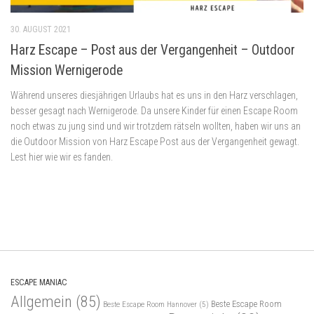
30. AUGUST 2021
Harz Escape – Post aus der Vergangenheit – Outdoor
Mission Wernigerode
Während unseres diesjährigen Urlaubs hat es uns in den Harz verschlagen,
besser gesagt nach Wernigerode. Da unsere Kinder für einen Escape Room
noch etwas zu jung sind und wir trotzdem rätseln wollten, haben wir uns an
die Outdoor Mission von Harz Escape Post aus der Vergangenheit gewagt.
Lest hier wie wir es fanden.
ESCAPE MANIAC
Allgemein
(85)
Beste Escape Room
Beste Escape Room Hannover
(5)