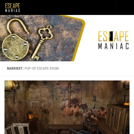
Unter dem Inhalt
MARKIERT:
POP-UP ESCAPE ROOM