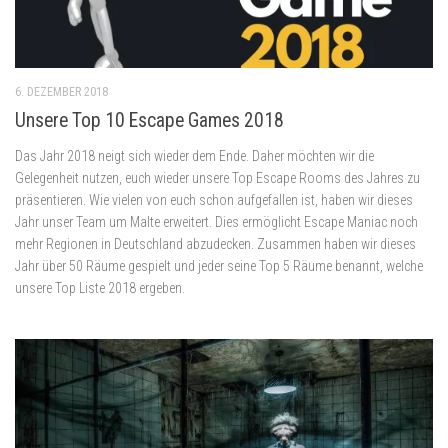
6. DEZEMBER 2018
Unsere Top 10 Escape Games 2018
Das Jahr 2018 neigt sich wieder dem Ende. Daher möchten wir die
Gelegenheit nutzen, euch wieder unsere Top Escape Rooms des Jahres zu
präsentieren. Wie vielen von euch schon aufgefallen ist, haben wir dieses
Jahr unser Team um Malte erweitert. Dies ermöglicht Escape Maniac noch
mehr Regionen in Deutschland abzudecken. Zusammen haben wir dieses
Jahr über 50 Räume gespielt und jeder seine Top 5 Räume benannt, welche
unsere Top Liste 2018 ergeben.