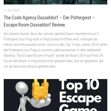
2. JULI 2020
The Code Agency Düsseldorf – Der Poltergeist –
Escape Room Düsseldorf Review
Als bekannt wurde, dass der vielseits gelobte Raum Haunted House 2:
Poltergeist aus Prag auch in Deutschland eröffnen wird, schlugen die
Herzen der Enthusiasten höher. Schon in den Top 10 des Jahres 2018 zählte
der Poltergeist aus Prag zu unseren Lieblingsräumen. In dem weltweiten
Ranking “Top Escape Rooms Project” landet der Raum 2019 auf Platz 39.
Da ich den Raum in Prag bisher nicht gespielt habe, war ich gespannt, wie
mir die deutsche Version gefallen wird.