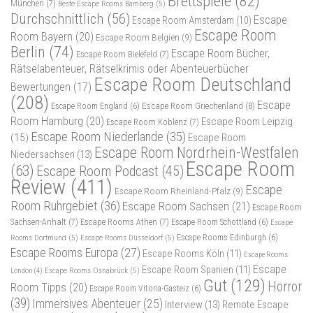
Brettspiele
(82)
München
(7)
Beste Escape Rooms Bamberg
(5)
Durchschnittlich
(56)
Escape
Escape Room Amsterdam
(10)
Escape Room
Room Bayern
(20)
Escape Room Belgien
(9)
Berlin
(74)
Escape Room Bücher,
Escape Room Bielefeld
(7)
Rätselabenteuer, Rätselkrimis oder Abenteuerbücher
Escape Room Deutschland
Bewertungen
(17)
(208)
Escape
Escape Room Griechenland
(8)
Escape Room England
(6)
Room Hamburg
(20)
Escape Room Leipzig
Escape Room Koblenz
(7)
Escape Room Niederlande
(35)
(15)
Escape Room
Escape Room Nordrhein-Westfalen
Niedersachsen
(13)
Escape Room
(63)
Escape Room Podcast
(45)
Review
(411)
Escape
Escape Room Rheinland-Pfalz
(9)
Room Ruhrgebiet
(36)
Escape Room Sachsen
(21)
Escape Room
Sachsen-Anhalt
(7)
Escape Rooms Athen
(7)
Escape Room Schottland
(6)
Escape
Rooms Dortmund
(5)
Escape Rooms Düsseldorf
(5)
Escape Rooms Edinburgh
(6)
Escape Rooms Europa
(27)
Escape Rooms Köln
(11)
Escape Rooms
Escape
Escape Room Spanien
(11)
Escape Rooms Osnabrück
(5)
London
(4)
Gut
(129)
Horror
Room Tipps
(20)
Escape Room Vitoria-Gasteiz
(6)
(39)
Immersives Abenteuer
(25)
Interview
(13)
Remote Escape