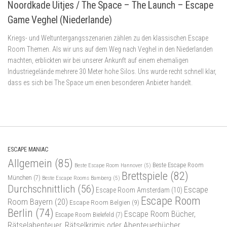
Noordkade Uitjes / The Space – The Launch – Escape
Game Veghel (Niederlande)
Kriegs- und Weltuntergangsszenarien zählen zu den klassischen Escape
Room Themen. Als wir uns auf dem Weg nach Veghel in den Niederlanden
machten, erblickten wir bei unserer Ankunft auf einem ehemaligen
Industriegelände mehrere 30 Meter hohe Silos. Uns wurde recht schnell klar,
dass es sich bei The Space um einen besonderen Anbieter handelt.
ESCAPE MANIAC
Allgemein
(85)
Beste Escape Room
Beste Escape Room Hannover
(5)
Brettspiele
(82)
München
(7)
Beste Escape Rooms Bamberg
(5)
Durchschnittlich
(56)
Escape
Escape Room Amsterdam
(10)
Escape Room
Room Bayern
(20)
Escape Room Belgien
(9)
Berlin
(74)
Escape Room Bücher,
Escape Room Bielefeld
(7)
Rätselabenteuer, Rätselkrimis oder Abenteuerbücher