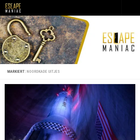
Unter dem Inhalt
MARKIERT:
NOORDKADE UITJES