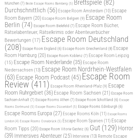
Brettspiele
(82)
München
(7)
Beste Escape Rooms Bamberg
(5)
Durchschnittlich
(56)
Escape
Escape Room Amsterdam
(10)
Escape Room
Room Bayern
(20)
Escape Room Belgien
(9)
Berlin
(74)
Escape Room Bücher,
Escape Room Bielefeld
(7)
Rätselabenteuer, Rätselkrimis oder Abenteuerbücher
Escape Room Deutschland
Bewertungen
(17)
(208)
Escape
Escape Room Griechenland
(8)
Escape Room England
(6)
Room Hamburg
(20)
Escape Room Leipzig
Escape Room Koblenz
(7)
Escape Room Niederlande
(35)
(15)
Escape Room
Escape Room Nordrhein-Westfalen
Niedersachsen
(13)
Escape Room
(63)
Escape Room Podcast
(45)
Review
(411)
Escape
Escape Room Rheinland-Pfalz
(9)
Room Ruhrgebiet
(36)
Escape Room Sachsen
(21)
Escape Room
Sachsen-Anhalt
(7)
Escape Rooms Athen
(7)
Escape Room Schottland
(6)
Escape
Rooms Dortmund
(5)
Escape Rooms Düsseldorf
(5)
Escape Rooms Edinburgh
(6)
Escape Rooms Europa
(27)
Escape Rooms Köln
(11)
Escape Rooms
Escape
Escape Room Spanien
(11)
Escape Rooms Osnabrück
(5)
London
(4)
Gut
(129)
Horror
Room Tipps
(20)
Escape Room Vitoria-Gasteiz
(6)
(39)
Immersives Abenteuer
(25)
Interview
(13)
Remote Escape