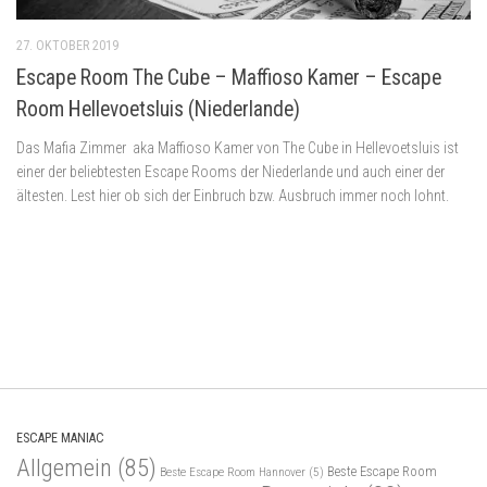
27. OKTOBER 2019
Escape Room The Cube – Maffioso Kamer – Escape
Room Hellevoetsluis (Niederlande)
Das Mafia Zimmer aka Maffioso Kamer von The Cube in Hellevoetsluis ist
einer der beliebtesten Escape Rooms der Niederlande und auch einer der
ältesten. Lest hier ob sich der Einbruch bzw. Ausbruch immer noch lohnt.
ESCAPE MANIAC
Allgemein
(85)
Beste Escape Room
Beste Escape Room Hannover
(5)