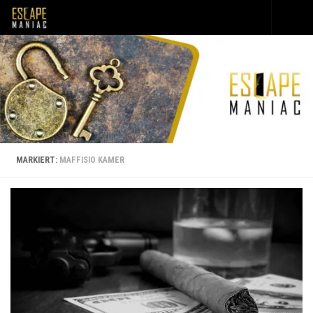
Unter dem Inhalt
MARKIERT:
MAFFISIO KAMER