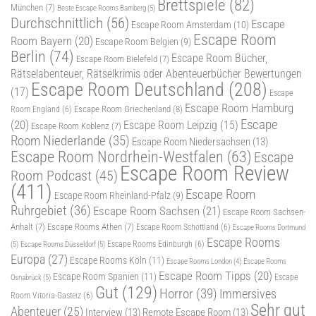
Brettspiele
(82)
München
(7)
Beste Escape Rooms Bamberg
(5)
Durchschnittlich
(56)
Escape
Escape Room Amsterdam
(10)
Escape Room
Room Bayern
(20)
Escape Room Belgien
(9)
Berlin
(74)
Escape Room Bücher,
Escape Room Bielefeld
(7)
Rätselabenteuer, Rätselkrimis oder Abenteuerbücher Bewertungen
Escape Room Deutschland
(208)
(17)
Escape
Escape Room Hamburg
Escape Room Griechenland
(8)
Room England
(6)
Escape
(20)
Escape Room Leipzig
(15)
Escape Room Koblenz
(7)
Room Niederlande
(35)
Escape Room Niedersachsen
(13)
Escape Room Nordrhein-Westfalen
(63)
Escape
Escape Room Review
Room Podcast
(45)
(411)
Escape Room
Escape Room Rheinland-Pfalz
(9)
Ruhrgebiet
(36)
Escape Room Sachsen
(21)
Escape Room Sachsen-
Anhalt
(7)
Escape Rooms Athen
(7)
Escape Room Schottland
(6)
Escape Rooms Dortmund
Escape Rooms
(5)
Escape Rooms Düsseldorf
(5)
Escape Rooms Edinburgh
(6)
Europa
(27)
Escape Rooms Köln
(11)
Escape Rooms
Escape Rooms London
(4)
Escape Room Tipps
(20)
Escape Room Spanien
(11)
Osnabrück
(5)
Escape
Gut
(129)
Horror
(39)
Immersives
Room Vitoria-Gasteiz
(6)
Sehr gut
Abenteuer
(25)
Interview
(13)
Remote Escape Room
(13)