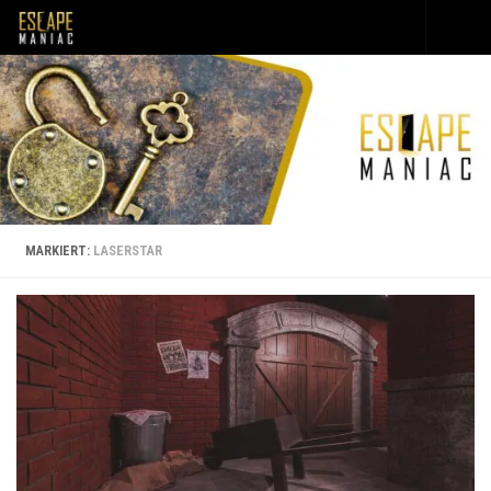
Unter dem Inhalt
MARKIERT:
LASERSTAR