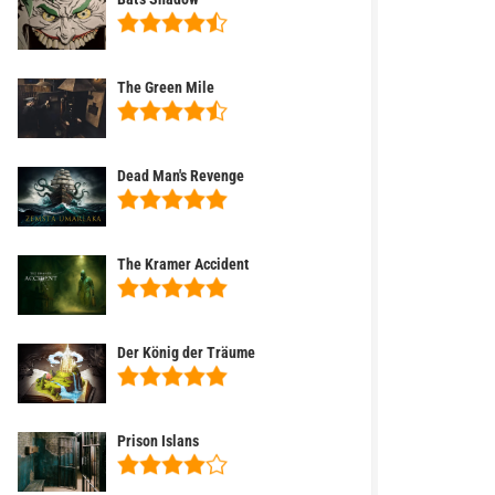
The Green Mile
Dead Man's Revenge
The Kramer Accident
Der König der Träume
Prison Islans