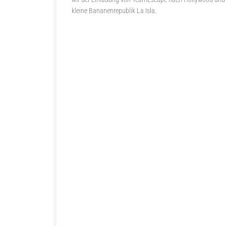
kleine Bananenrepublik La Isla.