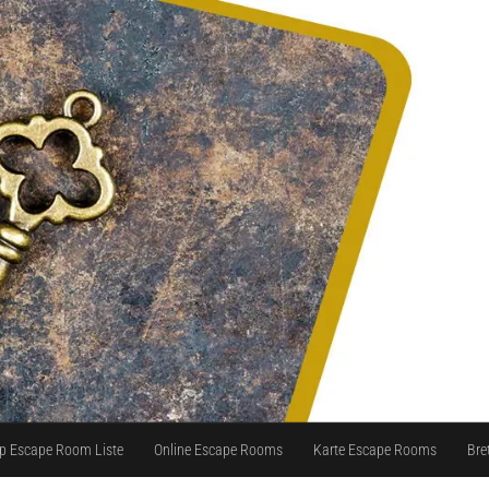
p Escape Room Liste
Online Escape Rooms
Karte Escape Rooms
Bre