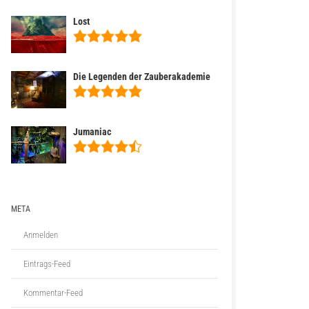
Lost
Die Legenden der Zauberakademie
Jumaniac
META
Anmelden
Eintrags-Feed
Kommentar-Feed