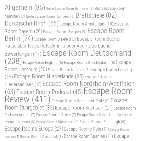
Allgemein
(85)
Beste Escape Room
Beste Escape Room Hannover
(5)
Brettspiele
(82)
München
(7)
Beste Escape Rooms Bamberg
(5)
Durchschnittlich
(56)
Escape
Escape Room Amsterdam
(10)
Escape Room
Room Bayern
(20)
Escape Room Belgien
(9)
Berlin
(74)
Escape Room Bücher,
Escape Room Bielefeld
(7)
Rätselabenteuer, Rätselkrimis oder Abenteuerbücher
Escape Room Deutschland
Bewertungen
(17)
(208)
Escape
Escape Room Griechenland
(8)
Escape Room England
(6)
Room Hamburg
(20)
Escape Room Leipzig
Escape Room Koblenz
(7)
Escape Room Niederlande
(35)
(15)
Escape Room
Escape Room Nordrhein-Westfalen
Niedersachsen
(13)
Escape Room
(63)
Escape Room Podcast
(45)
Review
(411)
Escape
Escape Room Rheinland-Pfalz
(9)
Room Ruhrgebiet
(36)
Escape Room Sachsen
(21)
Escape Room
Sachsen-Anhalt
(7)
Escape Rooms Athen
(7)
Escape Room Schottland
(6)
Escape
Rooms Dortmund
(5)
Escape Rooms Düsseldorf
(5)
Escape Rooms Edinburgh
(6)
Escape Rooms Europa
(27)
Escape Rooms Köln
(11)
Escape Rooms
Escape
Escape Room Spanien
(11)
Escape Rooms Osnabrück
(5)
London
(4)