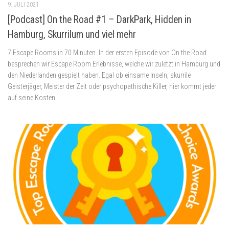
9. JULI 2021
[Podcast] On the Road #1 – DarkPark, Hidden in
Hamburg, Skurrilum und viel mehr
7 Escape Rooms in 70 Minuten. In der ersten Episode von On the Road
besprechen wir Escape Room Erlebnisse, welche wir zuletzt in Hamburg und
den Niederlanden gespielt haben. Egal ob einsame Inseln, skurrile
Geisterjäger, Meister der Zeit oder psychopathische Killer, hier kommt jeder
auf seine Kosten.