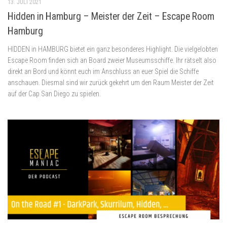
13. JULI 2021
Hidden in Hamburg – Meister der Zeit – Escape Room
Hamburg
HIDDEN in HAMBURG bietet ein ganz besonderes Highlight. Die vielgelobten
Escape Room finden sich an Board zweier Museumsschiffe. Ihr rätselt also
direkt an Bord und könnt euch im Anschluss an euer Spiel die Schiffe
anschauen. Diesmal sind wir zurück gekehrt um den Raum Meister der Zeit
auf der Cap San Diego zu spielen.