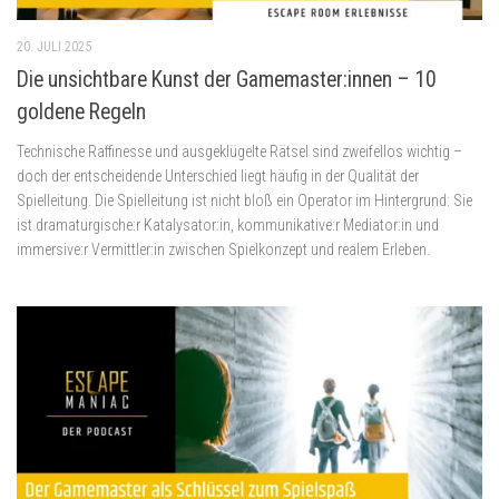
20. JULI 2025
Die unsichtbare Kunst der Gamemaster:innen – 10
goldene Regeln
Technische Raffinesse und ausgeklügelte Rätsel sind zweifellos wichtig –
doch der entscheidende Unterschied liegt häufig in der Qualität der
Spielleitung. Die Spielleitung ist nicht bloß ein Operator im Hintergrund: Sie
ist dramaturgische:r Katalysator:in, kommunikative:r Mediator:in und
immersive:r Vermittler:in zwischen Spielkonzept und realem Erleben.