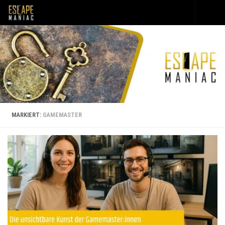
Unter dem Inhalt
MARKIERT:
GAMEMASTER