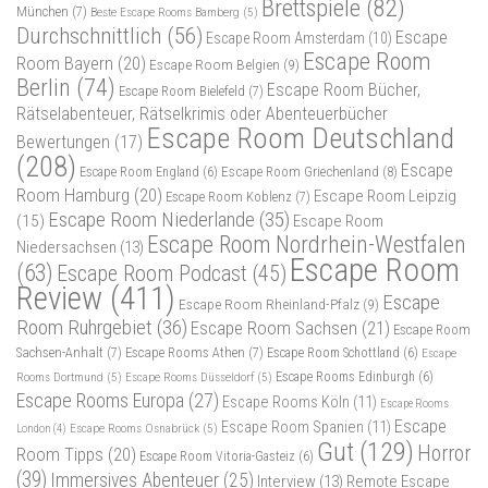
Brettspiele
(82)
München
(7)
Beste Escape Rooms Bamberg
(5)
Durchschnittlich
(56)
Escape
Escape Room Amsterdam
(10)
Escape Room
Room Bayern
(20)
Escape Room Belgien
(9)
Berlin
(74)
Escape Room Bücher,
Escape Room Bielefeld
(7)
Rätselabenteuer, Rätselkrimis oder Abenteuerbücher
Escape Room Deutschland
Bewertungen
(17)
(208)
Escape
Escape Room Griechenland
(8)
Escape Room England
(6)
Room Hamburg
(20)
Escape Room Leipzig
Escape Room Koblenz
(7)
Escape Room Niederlande
(35)
(15)
Escape Room
Escape Room Nordrhein-Westfalen
Niedersachsen
(13)
Escape Room
(63)
Escape Room Podcast
(45)
Review
(411)
Escape
Escape Room Rheinland-Pfalz
(9)
Room Ruhrgebiet
(36)
Escape Room Sachsen
(21)
Escape Room
Sachsen-Anhalt
(7)
Escape Rooms Athen
(7)
Escape Room Schottland
(6)
Escape
Rooms Dortmund
(5)
Escape Rooms Düsseldorf
(5)
Escape Rooms Edinburgh
(6)
Escape Rooms Europa
(27)
Escape Rooms Köln
(11)
Escape Rooms
Escape
Escape Room Spanien
(11)
Escape Rooms Osnabrück
(5)
London
(4)
Gut
(129)
Horror
Room Tipps
(20)
Escape Room Vitoria-Gasteiz
(6)
(39)
Immersives Abenteuer
(25)
Interview
(13)
Remote Escape