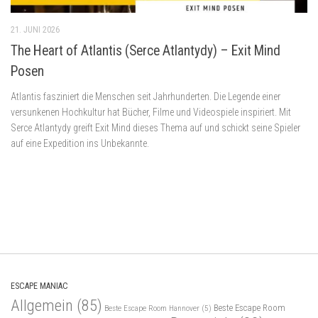
21. JUNI 2026
The Heart of Atlantis (Serce Atlantydy) – Exit Mind
Posen
Atlantis fasziniert die Menschen seit Jahrhunderten. Die Legende einer
versunkenen Hochkultur hat Bücher, Filme und Videospiele inspiriert. Mit
Serce Atlantydy greift Exit Mind dieses Thema auf und schickt seine Spieler
auf eine Expedition ins Unbekannte.
ESCAPE MANIAC
Allgemein
(85)
Beste Escape Room
Beste Escape Room Hannover
(5)