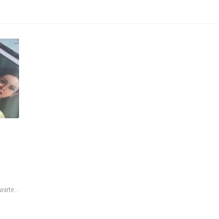
arte...