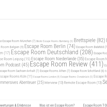
Brettspiele
(82)
te Escape Room München
(7)
Beste Escape Rooms Bamberg
(5)
Escape Room Berlin
(74)
 Room Belgien
(9)
Escape Room Bielefeld
(7
Escape Room Deutschland
(208)
en
(17)
Escape Ro
Escape Room Niederlande
(35)
pe Room Leipzig
(15)
Escape Room N
Escape Room Review
(411)
om Podcast
(45)
E
scape Room Sachsen-Anhalt
(7)
Escape Rooms Athen
(7)
Escape Room Schottland
(6)
E
Escape Rooms Köln
(11)
Escape R
Escape Rooms Osnabrück
(5)
Escape Rooms London
(4)
S
Immersives Abenteuer
(25)
Interview
(13)
Remote Escape Room
(13)
wertungen & Erlebnisse
Was ist ein Escape Room?
Escape Room T-Sh