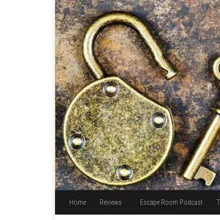
Unter dem Inhalt
Home
Reviews
Escape Room Podcast
T