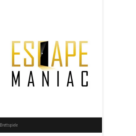
Brettspiele