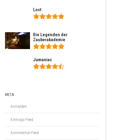
Lost
Die Legenden der
Zauberakademie
Jumaniac
META
Anmelden
Eintrags-Feed
Kommentar-Feed